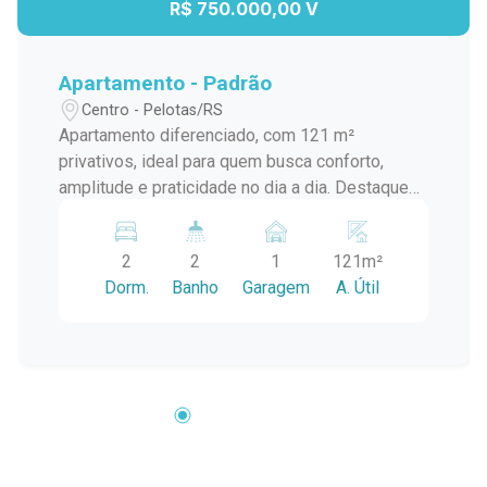
R$ 750.000,00 V
Apartamento - Padrão
Centro - Pelotas/RS
Apartamento diferenciado, com 121 m²
privativos, ideal para quem busca conforto,
amplitude e praticidade no dia a dia. Destaques
do imóvel: 2 dormitórios Suíte com
hidromassagem Dependência de empregada
2
2
1
121m²
Sala ampla com lareira, perfeita para os dias
Dorm.
Banho
Garagem
A. Útil
mais frios Sacada com churrasqueira Ambientes
bem distribuídos Ótima iluminação natural
Localização central, próximo a comércios,
serviços, restaurantes, escolas e tudo o que o
centro oferece, garantindo praticidade e
qualidade de vida. Um imóvel raro de encontrar,
tanto pela metragem quanto pelos itens de
conforto. Ideal para quem valoriza espaço e uma