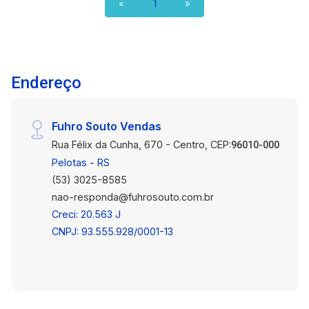
«
1
»
este espaço pode ser o palco ideal para o
dentro de condomínio comercial renomado. Com
crescimento e destaque do seu negócio.
alto fluxo de pessoas e fácil acesso a bancos,
lojas e transporte, este espaço é ideal para quem
busca crescer com destaque e visibilidade.
Agende sua visita e venha conhecer o local
Endereço
perfeito para impulsionar o seu negócio!
Fuhro Souto Vendas
Rua Félix da Cunha, 670 - Centro, CEP:
96010-000
Pelotas - RS
(53) 3025-8585
nao-responda@fuhrosouto.com.br
Creci: 20.563 J
CNPJ: 93.555.928/0001-13