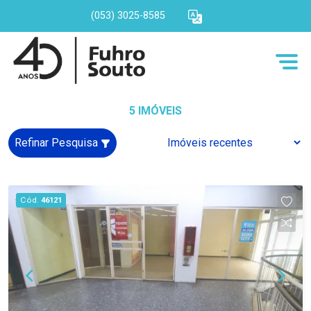
(053) 3025-8585
5 IMÓVEIS
Refinar Pesquisa
Cód.
46121