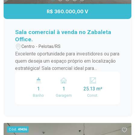
R$ 360.000,00 V
Sala comercial à venda no Zabaleta
Office.
Centro - Pelotas/RS
Excelente oportunidade para investidores ou para
quem deseja um espaço próprio em localização
estratégica! Sala comercial ideal para
profissionais liberais, clínicas, consultórios e
escritórios, além de ser uma ótima opção para
1
1
25.13 m²
quem busca renda com locação. Diferenciais do
Banho
Garagem
Const.
Imóvel: Sala moderna e bem iluminada Prédio
com elevador e portaria Ambiente profissional e
seguro Localização estratégica, com fácil acesso
Perfeita para montar seu negócio ou consultório
Endereço privilegiado, em região valorizada e
Cód.
49436
com excelente fluxo. Invista no seu próprio