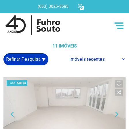
(053) 3025-8585
11 IMÓVEIS
Refinar Pesquisa
Cód.
50374