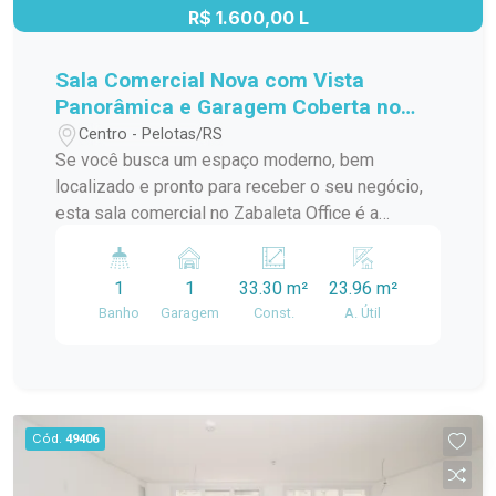
R$ 1.600,00 L
Sala Comercial Nova com Vista
Panorâmica e Garagem Coberta no
Zabaleta Office
Centro - Pelotas/RS
Se você busca um espaço moderno, bem
localizado e pronto para receber o seu negócio,
esta sala comercial no Zabaleta Office é a
escolha ideal. Nova, nunca utilizada, oferece
excelente iluminação natural, vista aberta da
1
1
33.30 m²
23.96 m²
cidade e possibilidade de personalização para
Banho
Garagem
Const.
A. Útil
atender exatamente às necessidades do seu
empreendimento. O ambiente conta com amplas
esquadrias, proporcionando luminosidade
abundante ao longo do dia e tornando o espaço
mais agradável e valorizado para clientes e
Cód.
49406
profissionais. Características do Imóvel: 23,96m²
de área privativa. Sala ampla e bem distribuída.