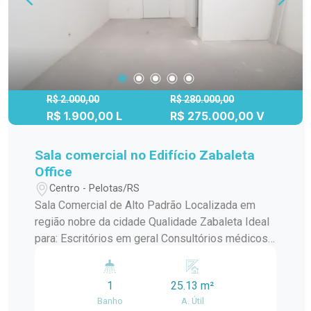
R$ 2.000,00
R$ 280.000,00
R$ 1.900,00 L
R$ 275.000,00 V
Sala comercial no Edifício Zabaleta
Office
Centro - Pelotas/RS
Sala Comercial de Alto Padrão Localizada em
região nobre da cidade Qualidade Zabaleta Ideal
para: Escritórios em geral Consultórios médicos
e odontológicos Reuniões Diferenciais: Fino
acabamento, garantindo um ambiente sofisticado
1
25.13 m²
e profissional A sala perfeita para quem busca
Banho
A. Útil
um espaço de trabalho elegante e bem