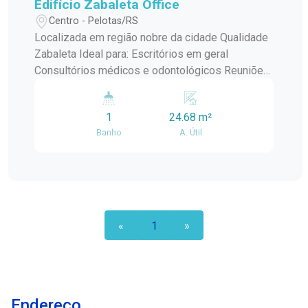
Edifício Zabaleta Office
Centro - Pelotas/RS
Localizada em região nobre da cidade Qualidade
Zabaleta Ideal para: Escritórios em geral
Consultórios médicos e odontológicos Reuniões
Diferenciais: Fino acabamento, garantindo um
ambiente sofisticado e profissional A sala
1
24.68 m²
perfeita para quem busca um espaço de trabalho
Banho
A. Útil
elegante e bem localizado. Venha conhecer e se
apaixonar por estas salas comerciais.
«
1
»
Endereço