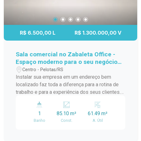
R$ 6.500,00 L
R$ 1.300.000,00 V
Sala comercial no Zabaleta Office -
Espaço moderno para o seu negócio
em localização estratégica
Centro - Pelotas/RS
Instalar sua empresa em um endereço bem
localizado faz toda a diferença para a rotina de
trabalho e para a experiência dos seus clientes.
Esta sala comercial no Zabaleta Office oferece
um ambiente moderno, funcional e com excelente
1
85.10 m²
61.49 m²
iluminação natural, proporcionando conforto e
Banho
Const.
A. Útil
praticidade para diversas atividades
profissionais. Localização: Localizada no bairro
Areal, em Pelotas, a sala está próxima à Escola