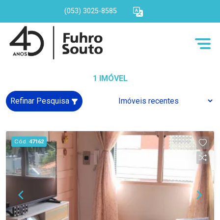
(053) 3025-8585
1 IMÓVEL
Refinar Pesquisa
Cód.
47162