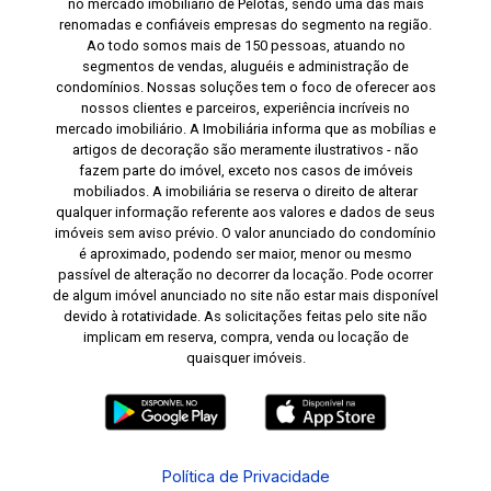
monitoramento e portão eletrônico. Localização
no mercado imobiliário de Pelotas, sendo uma das mais
renomadas e confiáveis empresas do segmento na região.
privilegiada ao lado do Parque Dom Antônio
Ao todo somos mais de 150 pessoas, atuando no
Zattera. Ideal para estudantes, aposentados ou
segmentos de vendas, aluguéis e administração de
para quem busca praticidade no dia a dia. Obs. Se
condomínios. Nossas soluções tem o foco de oferecer aos
for locado sem mobília o valor é R$ 1.115,00.
nossos clientes e parceiros, experiência incríveis no
mercado imobiliário. A Imobiliária informa que as mobílias e
Agende sua visita e conheça este apartamento
artigos de decoração são meramente ilustrativos - não
que combina localização estratégica, conforto e
fazem parte do imóvel, exceto nos casos de imóveis
funcionalidade em uma das regiões mais
mobiliados. A imobiliária se reserva o direito de alterar
qualquer informação referente aos valores e dados de seus
tradicionais de Pelotas.
imóveis sem aviso prévio. O valor anunciado do condomínio
é aproximado, podendo ser maior, menor ou mesmo
passível de alteração no decorrer da locação. Pode ocorrer
de algum imóvel anunciado no site não estar mais disponível
devido à rotatividade. As solicitações feitas pelo site não
implicam em reserva, compra, venda ou locação de
quaisquer imóveis.
Política de Privacidade