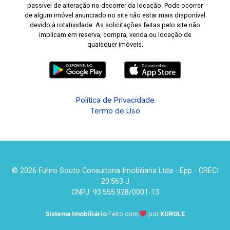
passível de alteração no decorrer da locação. Pode ocorrer
de algum imóvel anunciado no site não estar mais disponível
devido à rotatividade. As solicitações feitas pelo site não
implicam em reserva, compra, venda ou locação de
quaisquer imóveis.
Política de Privacidade
Termo de Uso
© 2026 Fuhro Souto Consultoria Imobiliaria Ltda - Epp - CRECI
20.563 J
CNPJ: 93.555.928/0001-13
Sistema Imobiliário
Feito com
por
KUROLE