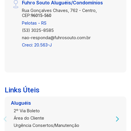
Fuhro Souto Aluguéis/Condomínios
transporte público e demais serviços da zona
norte da cidade. Agende sua visita e venha
Rua Gonçalves Chaves, 762 - Centro,
CEP:
96015-560
conhecer de perto esse apartamento que une
Pelotas - RS
conforto, funcionalidade e localização
(53) 3025-8585
estratégica!
nao-responda@fuhrosouto.com.br
Creci: 20.563-J
Links Úteis
Aluguéis
2º Via Boleto
Área do Cliente
Urgência Consertos/Manutenção