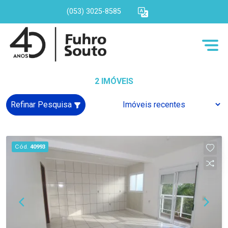
(053) 3025-8585
2 IMÓVEIS
Refinar Pesquisa
Cód.
40993