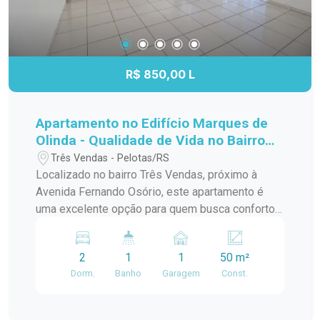
R$ 850,00 L
Apartamento no Edifício Marques de
Olinda - Qualidade de Vida no Bairro
Três Vendas!
Três Vendas - Pelotas/RS
Localizado no bairro Três Vendas, próximo à
Avenida Fernando Osório, este apartamento é
uma excelente opção para quem busca conforto,
praticidade e uma localização estratégica. Com
ambientes bem distribuídos e uma estrutura
2
1
1
50 m²
funcional, o imóvel atende perfeitamente às
Dorm.
Banho
Garagem
Const.
necessidades de casais ou pequenas famílias. O
apartamento conta com: 2 dormitórios: ambientes
bem distribuídos, com boa iluminação e