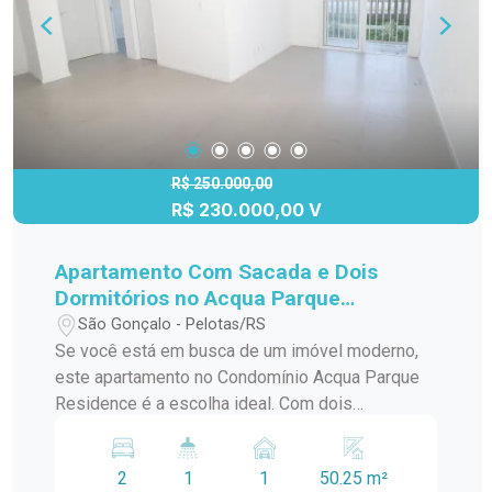
com ótima iluminação natural, perfeitos para
descanso e privacidade. Banheiro social com box
de vidro Destaque para a Localização: O
condomínio está situado em região privilegiada,
na Av. Bento Gonçalves, próximo ao Carrefour, ao
Parque Una. Além disso, oferece fácil acesso a
escolas, transporte público, comércios e
R$ 250.000,00
R$ 230.000,00 V
serviços diversos, facilitando sua rotina. Agende
sua visita e venha conhecer de perto este
apartamento completo e pronto para morar!
Apartamento Com Sacada e Dois
Dormitórios no Acqua Parque
Residence
São Gonçalo - Pelotas/RS
Se você está em busca de um imóvel moderno,
este apartamento no Condomínio Acqua Parque
Residence é a escolha ideal. Com dois
dormitórios, ambientes integrados e uma
localização estratégica, o imóvel proporciona
2
1
1
50.25 m²
praticidade e bem-estar no seu dia a dia.