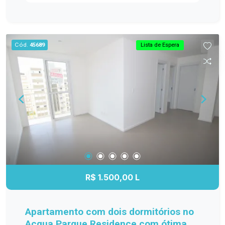
integradas Cozinha planejada e funcional Ótima
posição solar, garantindo ambientes bem
iluminados e arejados Vaga de garagem: No
edifício garagem Entre em contato conosco para
Cód.
45689
Lista de Espera
mais informações e agende sua visita.
R$ 1.500,00 L
Apartamento com dois dormitórios no
Acqua Parque Residence com ótima