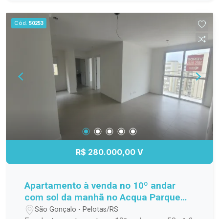
infraestrutura completa: piscina, quadra
poliesportiva, salão de festas, sala de jogos,
Cód.
50253
playground, espaço pet, portaria 24 horas e muito
mais. Localização privilegiada, próximo ao
Parque Una, Shopping Pelotas e ao centro da
cidade. Agende sua visita e conheça este
excelente imóvel!
R$ 280.000,00 V
Apartamento à venda no 10º andar
com sol da manhã no Acqua Parque
Residence!
São Gonçalo - Pelotas/RS