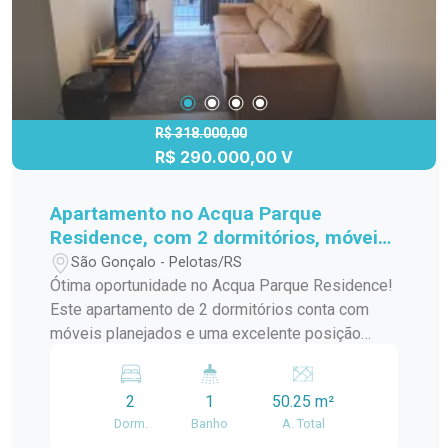
R$ 318.000,00
R$ 290.000,00 V
Apartamento no Acqua Parque
Residence, com 2 dormitórios, móveis
planejados e excelente posição solar.
São Gonçalo - Pelotas/RS
Ótima oportunidade no Acqua Parque Residence!
Este apartamento de 2 dormitórios conta com
móveis planejados e uma excelente posição
solar, garantindo iluminação natural e conforto
térmico ao longo do dia. Ideal para quem busca
2
1
50.25 m²
um lar aconchegante em um condomínio moderno
Dorm.
Banho
A. Total
e bem estruturado. Sala de estar e jantar