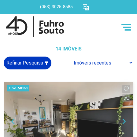
(053) 3025-8585
14 IMÓVEIS
Refinar Pesquisa
Cód.
50368