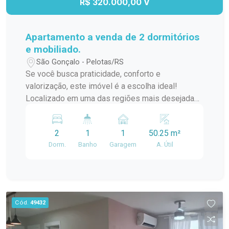
R$ 320.000,00 V
Apartamento a venda de 2 dormitórios
e mobiliado.
São Gonçalo - Pelotas/RS
Se você busca praticidade, conforto e
valorização, este imóvel é a escolha ideal!
Localizado em uma das regiões mais desejadas
da cidade, oferece tudo o que você precisa para
viver bem ou garantir uma excelente renda com
2
1
1
50.25 m²
locação. Características do Imóvel: 2 quartos 1
Dorm.
Banho
Garagem
A. Útil
banheiro Cozinha americana, moderna e funcional
Sacada com ótima iluminação natural Ambientes
totalmente mobiliados com móveis planejados
Apartamento pronto para morar, com excelente
aproveitamento de espaço e ambientes
Cód.
49432
aconchegantes. Ideal para residência própria ou
investimento seguro. Entre em contato para mais