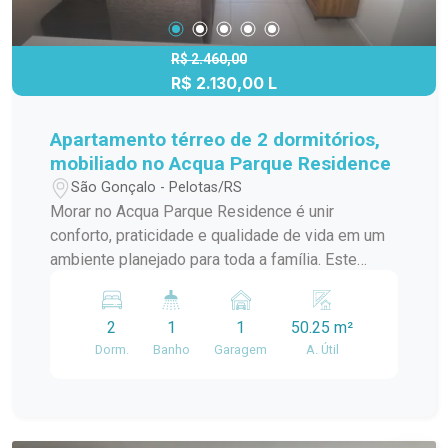
R$ 2.460,00
R$ 2.130,00 L
Apartamento térreo de 2 dormitórios,
mobiliado no Acqua Parque Residence
São Gonçalo - Pelotas/RS
Morar no Acqua Parque Residence é unir
conforto, praticidade e qualidade de vida em um
ambiente planejado para toda a família. Este
apartamento térreo, totalmente mobiliado,
oferece a comodidade de entrar e morar, além de
2
1
1
50.25 m²
contar com uma infraestrutura completa de lazer
Dorm.
Banho
Garagem
A. Útil
e segurança que proporciona mais tranquilidade e
bem-estar no dia a dia. Localização: Localizado
no bairro São Gonçalo, em Pelotas, o imóvel está
a apenas três ou quatro quadras do Carrefour,