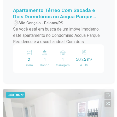
locação de curta duração. Entre em contato e
agende sua visita!
Apartamento Térreo Com Sacada e
Dois Dormitórios no Acqua Parque
Residence
São Gonçalo - Pelotas/RS
Se você está em busca de um imóvel moderno,
este apartamento no Condomínio Acqua Parque
Residence é a escolha ideal. Com dois
dormitórios, ambientes integrados e uma
localização estratégica, o imóvel proporciona
2
1
1
50.25 m²
praticidade e bem-estar no seu dia a dia.
Dorm.
Banho
Garagem
A. Útil
Características do Imóvel: Sala de estar ampla e
iluminada: Com acesso direto à sacada que
garante excelente ventilação e luz natural. Sacada
com vista: Um ambiente extra para apreciar a
paisagem, tomar um café ou simplesmente
Cód.
48979
relaxar. Cozinha integrada: Prática, com piso frio e
layout que otimiza o ambiente, conectada à sala
de estar, criando um espaço de convivência
acolhedor. Dois dormitórios: Bem distribuídos e