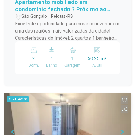
Apartamento mobiliado em
condomínio fechado ? Próximo ao
Parque Una e Shopping Pelotas!
São Gonçalo - Pelotas/RS
Excelente oportunidade para morar ou investir em
uma das regiões mais valorizadas da cidade!
Características do Imóvel: 2 quartos 1 banheiro
Cozinha americana Sacada com ótima iluminação
Ambientes totalmente mobiliados com móveis
2
1
1
50.25 m²
planejados Preparado para Airbnb, incluindo
Dorm.
Banho
Garagem
A. Útil
fechadura eletrônica na porta Diferenciais do
Condomínio: Segurança e tranquilidade de
condomínio fechado Localização privilegiada, a
poucos minutos do Parque Una e do Shopping
Pelotas Ideal para morar ou obter renda com
Cód.
47300
locação de curta duração. Agende sua visita e
conheça seu novo investimento!