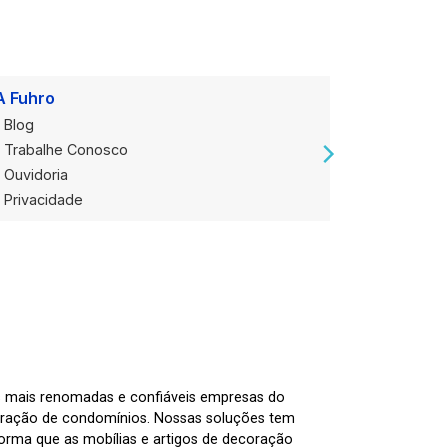
A Fuhro
Onde Est
Blog
Loja Alug
Trabalhe Conosco
Loja de V
Ouvidoria
Privacidade
as mais renomadas e confiáveis empresas do
tração de condomínios. Nossas soluções tem
nforma que as mobílias e artigos de decoração