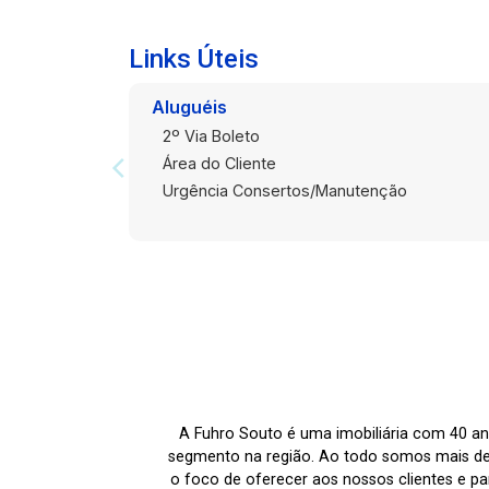
Localização Privilegiada: Situado na
Rua General Argolo, você estará a
Links Úteis
poucos passos das principais
faculdades e hospitais,
Aluguéis
supermercados, farmácias e
2º Via Boleto
academias, cafés e restaurantes da
Área do Cliente
região central. 100% Mobiliado: É entrar
Urgência Consertos/Manutenção
e morar. Iluminação Natural: Janelas
amplas que garantem um ambiente
arejado e iluminado. Segurança:
Condomínio moderno com
infraestrutura completa. Não perca essa
chance de investir no seu conforto ou
garantir uma excelente rentabilidade!
Agende sua visita!
A Fuhro Souto é uma imobiliária com 40 an
segmento na região. Ao todo somos mais de
o foco de oferecer aos nossos clientes e par