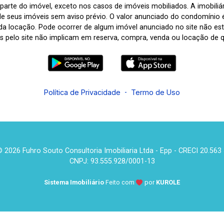
arte do imóvel, exceto nos casos de imóveis mobiliados. A imobiliária
de seus imóveis sem aviso prévio. O valor anunciado do condomínio
a locação. Pode ocorrer de algum imóvel anunciado no site não estar
tas pelo site não implicam em reserva, compra, venda ou locação de q
Política de Privacidade
-
Termo de Uso
 2026 Fuhro Souto Consultoria Imobiliaria Ltda - Epp - CRECI 20.563
CNPJ: 93.555.928/0001-13
Sistema Imobiliário
Feito com
por
KUROLE