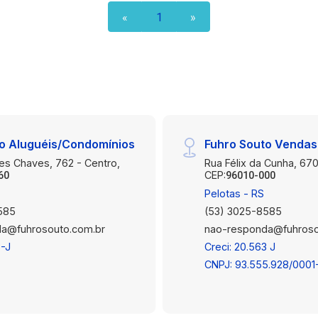
«
1
»
o Aluguéis/Condomínios
Fuhro Souto Vendas
es Chaves, 762 - Centro,
Rua Félix da Cunha, 670
CEP:
60
96010-000
Pelotas - RS
585
(53) 3025-8585
a@fuhrosouto.com.br
nao-responda@fuhroso
3-J
Creci: 20.563 J
CNPJ: 93.555.928/0001