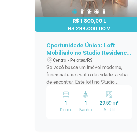
R$ 1.800,00 L
R$ 298.000,00 V
Oportunidade Única: Loft
Mobiliado no Studio Residence
Plus
Centro - Pelotas/RS
Se você busca um imóvel moderno,
funcional e no centro da cidade, acaba
de encontrar. Este loft no Studio
Residence Plus, une o design
contemporâneo à conveniência de
1
1
29.59 m²
morar perto de tudo. O espaço foi
Dorm.
Banho
A. Útil
planejado para maximizar o conforto e a
organização, com ambientes integrados
e móveis sob medida de alta qualidade.
Cozinha Funcional: Equipada com