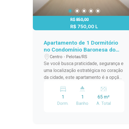
R$ 850,00
R$ 750,00 L
Apartamento de 1 Dormitório
no Condomínio Baronesa do
Arroio Grande - Centro de
Centro - Pelotas/RS
Pelotas
Se você busca praticidade, segurança e
uma localização estratégica no coração
da cidade, este apartamento é a opção
ideal. Localizado na Avenida Andrade
Neves, em um dos condomínios mais
1
1
65 m²
tradicionais do Centro de Pelotas, o
Dorm.
Banho
A. Total
imóvel oferece conforto e fácil acesso
a tudo o que você precisa no dia a dia.
Características do imóvel: 1 dormitório
bem iluminado. Sala de estar