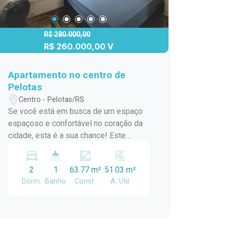
R$ 280.000,00
R$ 260.000,00 V
Apartamento no centro de
Pelotas
Centro - Pelotas/RS
Se você está em busca de um espaço
espaçoso e confortável no coração da
cidade, esta é a sua chance! Este
apartamento central oferece todo o
conforto e conveniência que você
2
1
63.77 m²
51.03 m²
procura. Originalmente projetado como
Dorm.
Banho
Const.
A. Útil
um dormitório, este apartamento foi
inteligentemente transformado para
oferecer agora dois dormitórios,
proporcionando mais espaço e