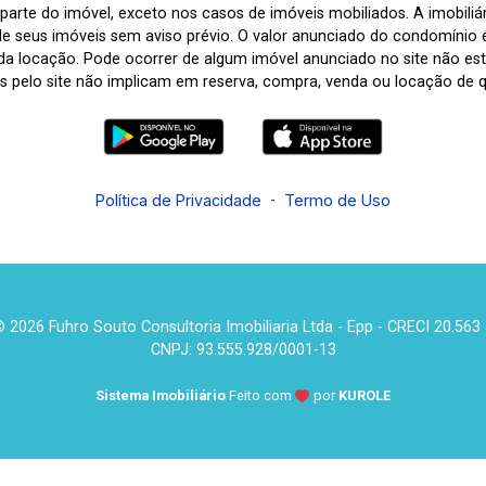
arte do imóvel, exceto nos casos de imóveis mobiliados. A imobiliária
de seus imóveis sem aviso prévio. O valor anunciado do condomínio
a locação. Pode ocorrer de algum imóvel anunciado no site não estar
tas pelo site não implicam em reserva, compra, venda ou locação de q
Política de Privacidade
-
Termo de Uso
 2026 Fuhro Souto Consultoria Imobiliaria Ltda - Epp - CRECI 20.563
CNPJ: 93.555.928/0001-13
Sistema Imobiliário
Feito com
por
KUROLE