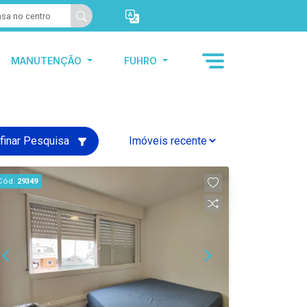
MANUTENÇÃO
FUHRO
finar Pesquisa
Cód.
29349