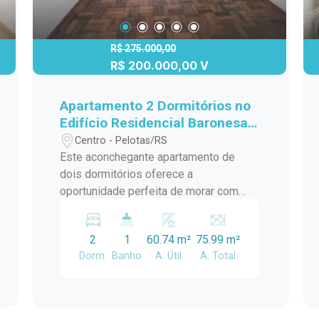
R$ 275.000,00
R$ 200.000,00 V
Apartamento 2 Dormitórios no
Edifício Residencial Baronesa
do Arroio Grande
Centro - Pelotas/RS
Este aconchegante apartamento de
dois dormitórios oferece a
oportunidade perfeita de morar com
conforto e praticidade no coração do
Centro de Pelotas. Com um layout
2
1
60.74 m²
75.99 m²
funcional, esta unidade conta com os
Dorm.
Banho
A. Útil
A. Total
seguintes atributos: Dois dormitórios:
Dois quartos espaçosos com espaço
suficiente para acomodar cama e
móveis de dormitório, tornando-o um