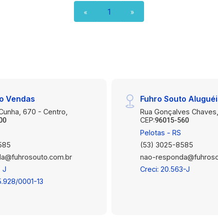
refúgio acolhedor. Sala: Uma sala de
«
1
»
estar arejada e luminosa, perfeita para
relaxar, receber amigos e familiares ou
criar um espaço de trabalho. Cozinha:
Uma cozinha compacta, porém
funcional, equipada com os principais
eletrodomésticos e armários para o
armazenamento de utensílios e
to Vendas
Fuhro Souto Alugué
mantimentos. Banheiro: Um banheiro
completo com chuveiro, pia e vaso
 Cunha, 670 - Centro,
Rua Gonçalves Chaves,
CEP:
00
96015-560
sanitário, atendendo às suas
Pelotas - RS
necessidades diárias. Área de Serviço:
585
(53) 3025-8585
Uma área de serviço prática para
a@fuhrosouto.com.br
nao-responda@fuhroso
realizar tarefas domésticas, com
espaço para máquina de lavar e outros
 J
Creci: 20.563-J
aparelhos. Este apartamento é ideal
5.928/0001-13
para quem busca uma vida urbana
conveniente, com fácil acesso a lojas,
restaurantes, transportes públicos e