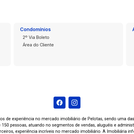
todas as comodidades que o Centro de
Pelotas tem a oferecer. Entre em
contato conosco para agendar uma
visita e descobrir tudo o que este
Condomínios
apartamento tem a oferecer.
2º Via Boleto
Área do Cliente
os de experiência no mercado imobiliário de Pelotas, sendo uma d
 150 pessoas, atuando no segmentos de vendas, aluguéis e adminis
ceiros, experiência incríveis no mercado imobiliário. A Imobiliária i