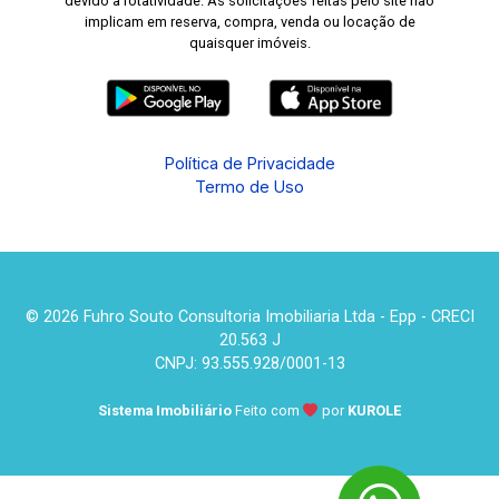
devido à rotatividade. As solicitações feitas pelo site não
implicam em reserva, compra, venda ou locação de
quaisquer imóveis.
Política de Privacidade
Termo de Uso
© 2026 Fuhro Souto Consultoria Imobiliaria Ltda - Epp - CRECI
20.563 J
CNPJ: 93.555.928/0001-13
Sistema Imobiliário
Feito com
por
KUROLE