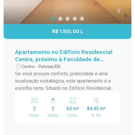
R$ 1.100,00 L
Apartamento no Edifício Residencial
Cenira, próximo à Faculdade de
Odontologia da UFPel
Centro - Pelotas/RS
Se você procura conforto, praticidade e uma
localização estratégica, este apartamento é a
escolha certa. Situado no Edifício Residencial
Cenira, ele oferece ambientes amplos, bem
iluminados e funcionais, ideal para quem valoriza
2
2
65 m²
84.45 m²
qualidade de vida no dia a dia. Características do
Dorm.
Banho
Const.
A. Útil
imóvel: Sala ampla com excelente iluminação
natural, piso laminado e lareira, proporcionando
mais aconchego 2 dormitórios espaçosos,