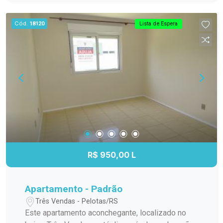
facilitando a mudança. Vaga de garagem:
Segurança e praticidade para seu veículo. Área de
Cód.
18120
Lista de Espera
serviço: Funcional e prática para as tarefas do lar.
Localizado em um bairro valorizado de Pelotas, o
imóvel está próximo a comércios, serviços e
áreas de lazer, proporcionando uma rotina mais
leve e acessível. Agende sua visita e venha
conhecer de perto essa excelente oportunidade!
Entre em contato para mais informações.
R$ 950,00 L
Apartamento - Padrão
Três Vendas - Pelotas/RS
Este apartamento aconchegante, localizado no