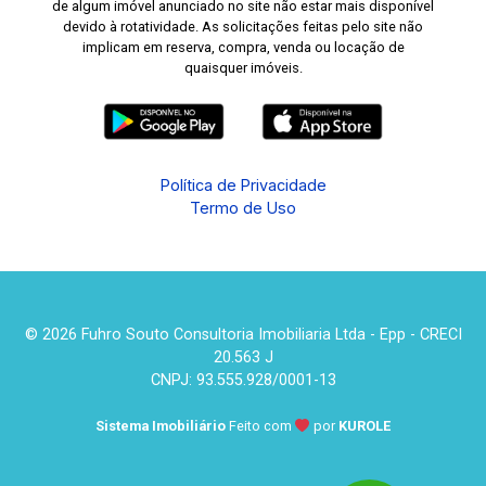
de algum imóvel anunciado no site não estar mais disponível
devido à rotatividade. As solicitações feitas pelo site não
implicam em reserva, compra, venda ou locação de
quaisquer imóveis.
Política de Privacidade
Termo de Uso
© 2026 Fuhro Souto Consultoria Imobiliaria Ltda - Epp - CRECI
20.563 J
CNPJ: 93.555.928/0001-13
Sistema Imobiliário
Feito com
por
KUROLE