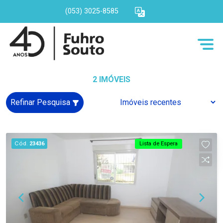
(053) 3025-8585
2 IMÓVEIS
Refinar Pesquisa
Cód.
23436
Lista de Espera