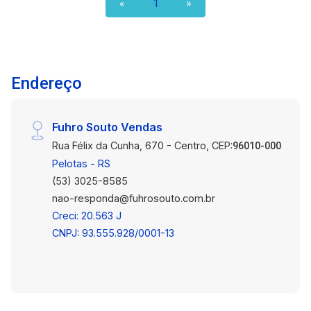
«
1
»
moradores. Este apartamento é perfeito para
quem valoriza uma localização estratégica e
comodidades completas. Não perca a
oportunidade de morar em um ambiente
confortável e bem localizado. Agende uma visita
Endereço
e conheça seu novo lar no Edifício Residencial
Par Estrela Gaúcha!
Fuhro Souto Vendas
Rua Félix da Cunha, 670 - Centro, CEP:
96010-000
Pelotas - RS
(53) 3025-8585
nao-responda@fuhrosouto.com.br
Creci: 20.563 J
CNPJ: 93.555.928/0001-13