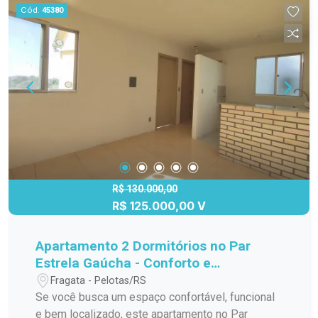
acesso a comércios, escolas e transporte
Cód.
45380
público - Bairro tranquilo e seguro - Ideal para
famílias ou investimento.
R$ 130.000,00
R$ 125.000,00 V
Apartamento 2 Dormitórios no Par
Estrela Gaúcha - Conforto e
Localização Estratégica
Fragata - Pelotas/RS
Se você busca um espaço confortável, funcional
e bem localizado, este apartamento no Par