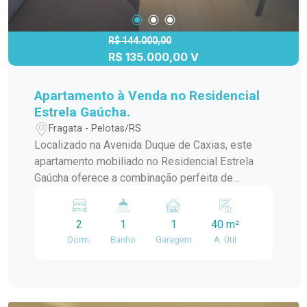
tudo o que você precisa. Agende sua visita! Este
é o lugar perfeito para quem busca um lar prático
e bem localizado. Não perca tempo, entre em
R$ 144.000,00
R$ 135.000,00 V
contato agora mesmo e venha conhecer seu
futuro lar!
Apartamento à Venda no Residencial
Estrela Gaúcha.
Fragata - Pelotas/RS
Localizado na Avenida Duque de Caxias, este
apartamento mobiliado no Residencial Estrela
Gaúcha oferece a combinação perfeita de
conforto e estilo em um dos bairros mais
desejados de Pelotas. Detalhes do Imóvel: - 2
2
1
1
40 m²
dormitórios aconchegantes - 1 vaga de garagem
Dorm.
Banho
Garagem
A. Útil
- Totalmente mobiliado, pronto para morar -
Cozinha equipada com eletrodomésticos
modernos - Banheiro bem iluminado e funcional
Destaques: - Excelente localização, com fácil