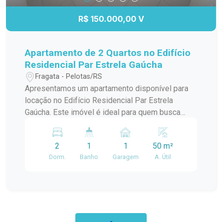
R$ 150.000,00 V
Apartamento de 2 Quartos no Edifício
Residencial Par Estrela Gaúcha
Fragata - Pelotas/RS
Apresentamos um apartamento disponível para
locação no Edifício Residencial Par Estrela
Gaúcha. Este imóvel é ideal para quem busca
conforto e praticidade em um ambiente moderno
e bem localizado. Principais características do
2
1
1
50 m²
apartamento: - Sala e Cozinha Integradas: Com
Dorm.
Banho
Garagem
A. Útil
piso frio, criando um ambiente espaçoso e
funcional. - Dois Quartos: Ambos com piso frio,
oferecendo conforto e praticidade. - Banheiro
com Box em Acrílico: Oferecendo praticidade e
conforto. - Duas Vagas de Garagem Rotativas:
Garantindo comodidade e segurança para os