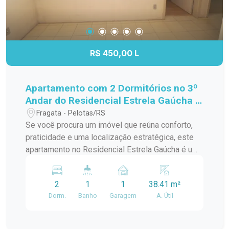
R$ 450,00 L
Apartamento com 2 Dormitórios no 3º
Andar do Residencial Estrela Gaúcha -
Excelente Localização
Fragata - Pelotas/RS
Se você procura um imóvel que reúna conforto,
praticidade e uma localização estratégica, este
apartamento no Residencial Estrela Gaúcha é uma
excelente oportunidade. Com ambientes bem
distribuídos e ótima iluminação natural, é ideal
2
1
1
38.41 m²
para quem deseja viver com comodidade no dia a
Dorm.
Banho
Garagem
A. Útil
dia. Características do imóvel: 2 dormitórios bem
iluminados e arejados; Sala de estar
aconchegante, perfeita para os momentos em