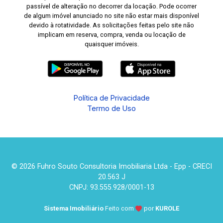
passível de alteração no decorrer da locação. Pode ocorrer
de algum imóvel anunciado no site não estar mais disponível
devido à rotatividade. As solicitações feitas pelo site não
implicam em reserva, compra, venda ou locação de
quaisquer imóveis.
Política de Privacidade
Termo de Uso
© 2026 Fuhro Souto Consultoria Imobiliaria Ltda - Epp - CRECI
20.563 J
CNPJ: 93.555.928/0001-13
Sistema Imobiliário
Feito com
por
KUROLE