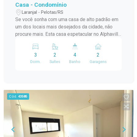
Casa - Condomínio
Laranjal - Pelotas/RS
Se você sonha com uma casa de alto padrão em
um dos locais mais desejados da cidade, não
procure mais. Esta casa espetacular no Alphaville
oferece tudo o que você sempre desejou em um
lar. Com 3 dormitórios, 2 suítes, planejados na
3
2
4
2
cozinha, churrasqueira e closet, além de um
Dorm.
Suítes
Banho
Garagens
sistema de energia solar eficiente, esta
propriedade é uma verdadeira joia. Esta é uma
oportunidade única de possuir uma casa
deslumbrante no Alphaville. Agende uma visita
para apreciar todos os detalhes e comodidades
Cód.
43585
que esta propriedade oferece. #altopadrao#