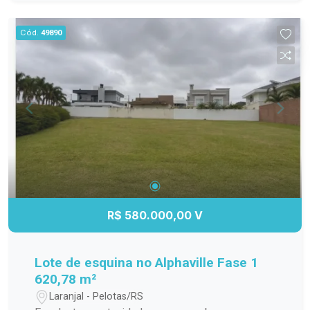
praticidade e conforto para toda a família. Os
ambientes são amplos, bem distribuídos e
Cód.
49890
recebem excelente iluminação natural. A casa
ainda dispõe de uma ampla sacada, ideal para
apreciar a vista e aproveitar momentos de
descanso. Outro grande diferencial é a
hidromassagem, posicionada para aproveitar a
excelente incidência de sol, proporcionando um
espaço perfeito para relaxar com conforto e
privacidade. Destaques do imóvel: 4 dormitórios;
2 suítes, sendo uma com closet; 4 banheiros
Banheira; Ambientes amplos e bem distribuídos;
Ampla sacada; Hidromassagem; Localizada em
R$ 580.000,00 V
condomínio, oferecendo mais segurança e
tranquilidade. Agende uma visita e venha
conhecer de perto essa incrível oportunidade. Um
Lote de esquina no Alphaville Fase 1
imóvel pensado para quem valoriza conforto,
620,78 m²
espaço e qualidade de vida! #altopadrao#
Laranjal - Pelotas/RS