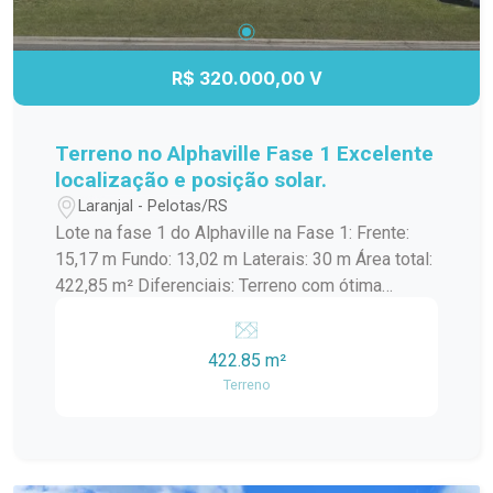
R$ 320.000,00 V
Terreno no Alphaville Fase 1 Excelente
localização e posição solar.
Laranjal - Pelotas/RS
Lote na fase 1 do Alphaville na Fase 1: Frente:
15,17 m Fundo: 13,02 m Laterais: 30 m Área total:
422,85 m² Diferenciais: Terreno com ótima
metragem Posição solar privilegiada Topografia
favorável para construção Localizado em uma
422.85 m²
das melhores fases do condomínio Condomínio
Terreno
fechado com segurança e alto padrão construtivo
Infraestrutura do condomínio: Portaria 24h
Segurança monitorada Áreas de lazer Salão de
festas Academia Piscina Ruas pavimentadas e