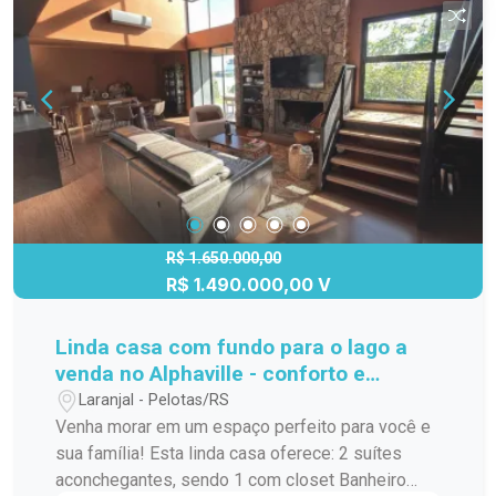
R$ 1.650.000,00
R$ 1.490.000,00 V
Linda casa com fundo para o lago a
venda no Alphaville - conforto e
segurança em condomínio fechado!
Laranjal - Pelotas/RS
Venha morar em um espaço perfeito para você e
sua família! Esta linda casa oferece: 2 suítes
aconchegantes, sendo 1 com closet Banheiro