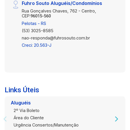
Fuhro Souto Aluguéis/Condomínios
Rua Gonçalves Chaves, 762 - Centro,
CEP:
96015-560
Pelotas - RS
(53) 3025-8585
nao-responda@fuhrosouto.com.br
Creci: 20.563-J
Links Úteis
Aluguéis
2º Via Boleto
Área do Cliente
Urgência Consertos/Manutenção