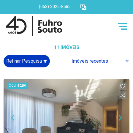
(053) 3025-8585
11 IMÓVEIS
Refinar Pesquisa
Cód.
50291