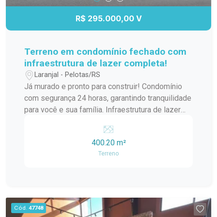
R$ 295.000,00 V
Terreno em condomínio fechado com
infraestrutura de lazer completa!
Laranjal - Pelotas/RS
Já murado e pronto para construir! Condomínio
com segurança 24 horas, garantindo tranquilidade
para você e sua família. Infraestrutura de lazer
completa: piscina, salão de festas, quadras
esportivas, playground, áreas verdes e muito
400.20 m²
mais! Excelente localização, com fácil acesso a
Terreno
comércios, escolas e serviços. Ideal para quem
busca qualidade de vida, tranquilidade e
praticidade, construindo o lar dos seus sonhos
em um ambiente seguro e acolhedor. Agende sua
visita e venha conhecer de perto esse espaço
Cód.
47748
perfeito para o seu novo lar!