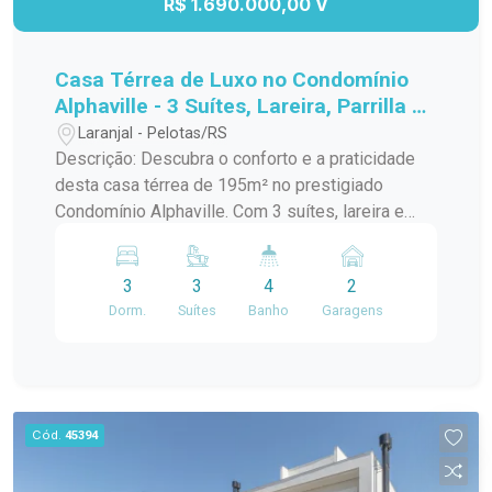
R$ 1.690.000,00 V
Casa Térrea de Luxo no Condomínio
Alphaville - 3 Suítes, Lareira, Parrilla e
195m²
Laranjal - Pelotas/RS
Descrição: Descubra o conforto e a praticidade
desta casa térrea de 195m² no prestigiado
Condomínio Alphaville. Com 3 suítes, lareira e
parrilla, este imóvel é perfeito para quem busca
um estilo de vida sofisticado em um ambiente
3
3
4
2
seguro e tranquilo. Características Principais:
Dorm.
Suítes
Banho
Garagens
195m² de Área Construída: Ampla e bem
distribuída, proporcionando conforto em todos os
ambientes. 3 Suítes: Quartos espaçosos com
banheiros privativos, garantindo total conforto e
privacidade para toda a família. Lareira: Sala de
Cód.
45394
estar aconchegante com lareira, ideal para
momentos de relaxamento nos dias mais frios.