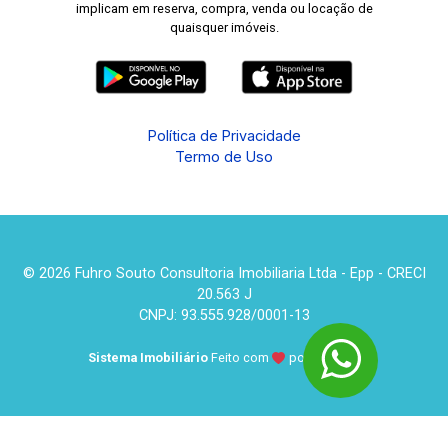
implicam em reserva, compra, venda ou locação de
funcionalidade e uma infraestrutura completa
quaisquer imóveis.
para facilitar a sua rotina.
Política de Privacidade
Termo de Uso
© 2026 Fuhro Souto Consultoria Imobiliaria Ltda - Epp - CRECI
20.563 J
CNPJ: 93.555.928/0001-13
Sistema Imobiliário
Feito com
por
KUROLE