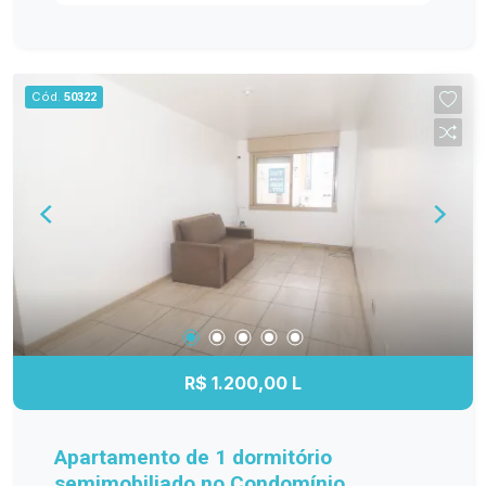
este apartamento é ideal para quem deseja morar
com conforto o0u investir em uma região com
grande valorização. Localizado na Zona norte,
próximo a mercados, escolas, farmácias e com
Cód.
50322
fácil acesso aos principais pontos da cidade.
R$ 1.200,00 L
Apartamento de 1 dormitório
semimobiliado no Condomínio