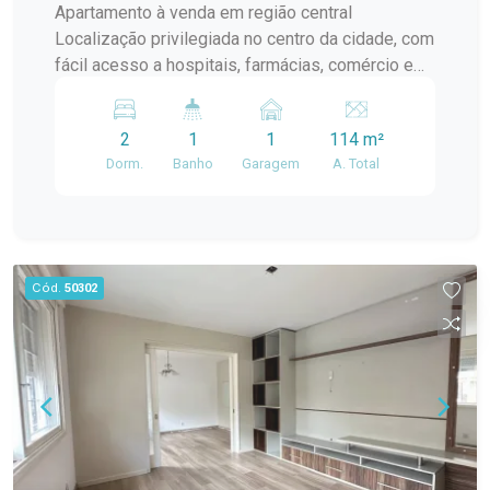
Apartamento à venda em região central
Localização privilegiada no centro da cidade, com
fácil acesso a hospitais, farmácias, comércio e
transporte. 2 dormitórios espaçosos, perfeitos
para seu conforto e bem-estar. Banheiro social
2
1
1
114 m²
mobiliado, com acabamentos de qualidade.
Dorm.
Banho
Garagem
A. Total
Cozinha com móveis sob medida. Espaço de
lazer com churrasqueira e ótima iluminação.
Cód.
50302