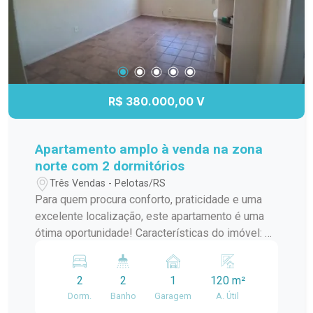
R$ 380.000,00 V
Apartamento amplo à venda na zona
norte com 2 dormitórios
Três Vendas - Pelotas/RS
Para quem procura conforto, praticidade e uma
excelente localização, este apartamento é uma
ótima oportunidade! Características do imóvel: 2
dormitórios Sala ampla e aconchegante Cozinha
funcional mobiliada Banheiro social Área de
2
2
1
120 m²
serviço Dependência completa Garagem privativa
Dorm.
Banho
Garagem
A. Útil
Com ambientes espaçosos e bem distribuídos,