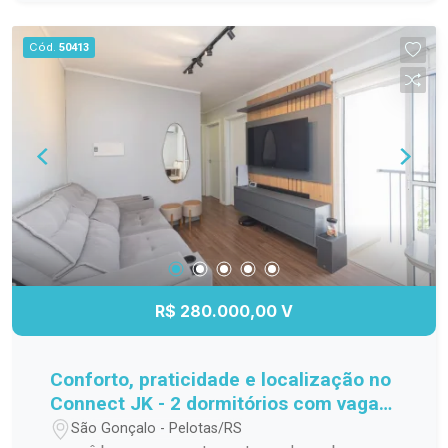
para o seu bem-estar. Perfeito para morar ou
investir, em uma região valorizada e de fácil
Cód.
50413
acesso a serviços, comércio e lazer. Localização
estratégica Design moderno e funcional Ideal
para moradia ou investimento
R$ 280.000,00 V
Conforto, praticidade e localização no
Connect JK - 2 dormitórios com vaga
privativa!
São Gonçalo - Pelotas/RS