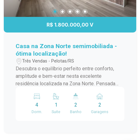
R$ 1.800.000,00 V
Casa na Zona Norte semimobiliada -
ótima localização!
Três Vendas - Pelotas/RS
Descubra o equilíbrio perfeito entre conforto,
amplitude e bem-estar nesta excelente
residência localizada na Zona Norte. Pensada
para atender toda a família, a casa oferece
ambientes espaçosos, funcionais e acolhedores.
4
1
2
2
São 4 dormitórios, sendo 1 suíte, além de
Dorm.
Suite
Banho
Garagens
banheiro social e lavabos que proporcionam mais
praticidade para a rotina. Os espaços de
convivência incluem uma ampla sala de estar,
sala de jantar e uma aconchegante sala de TV