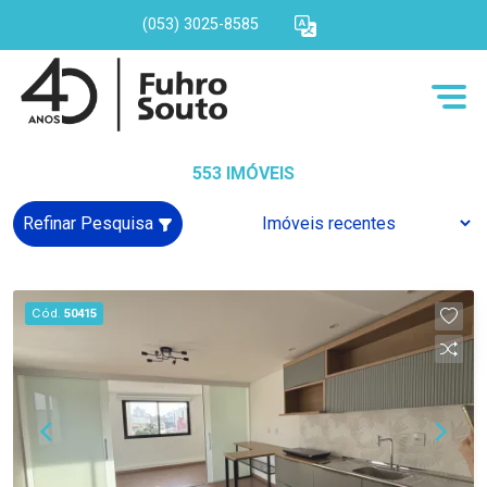
(053) 3025-8585
553 IMÓVEIS
Refinar Pesquisa
Cód.
50415