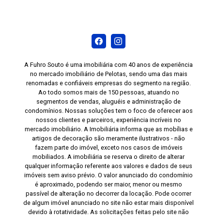
mobiliado. Sacada com churrasqueira. Sala
equipada com sofá de três lugares, cadeira de
apoio, painel e televisão. Cozinha planejada com
armários, geladeira, micro-ondas, forno, mesa e
duas cadeiras. Dormitório principal mobiliado
com cama de casal, roupeiro de seis portas,
A Fuhro Souto é uma imobiliária com 40 anos de experiência
mesa de cabeceira e cabideiro. Segundo
no mercado imobiliário de Pelotas, sendo uma das mais
renomadas e confiáveis empresas do segmento na região.
dormitório adaptado como escritório, equipado
Ao todo somos mais de 150 pessoas, atuando no
com mesa de trabalho, cadeira e espelho. Área
segmentos de vendas, aluguéis e administração de
de serviço com tanque e máquina de lavar.
condomínios. Nossas soluções tem o foco de oferecer aos
Banheiro com espelho e box de vidro. O Recanto
nossos clientes e parceiros, experiência incríveis no
mercado imobiliário. A Imobiliária informa que as mobílias e
da Figueira - Eco Residencial oferece espaço
artigos de decoração são meramente ilustrativos - não
fitness, espaço gourmet, piscinas adulto e
fazem parte do imóvel, exceto nos casos de imóveis
infantil, quadra de beach tênis, quadra
mobiliados. A imobiliária se reserva o direito de alterar
qualquer informação referente aos valores e dados de seus
poliesportiva, quiosques com churrasqueira,
imóveis sem aviso prévio. O valor anunciado do condomínio
salão de festas e bicicletário, proporcionando
é aproximado, podendo ser maior, menor ou mesmo
lazer, bem-estar e comodidade para toda a
passível de alteração no decorrer da locação. Pode ocorrer
família. Agende uma visita e conheça de perto
de algum imóvel anunciado no site não estar mais disponível
devido à rotatividade. As solicitações feitas pelo site não
este apartamento, que reúne conforto,