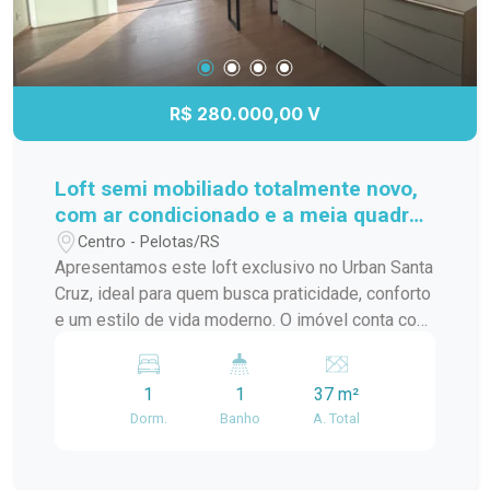
R$ 280.000,00 V
Loft semi mobiliado totalmente novo,
com ar condicionado e a meia quadra
da ucpel
Centro - Pelotas/RS
Apresentamos este loft exclusivo no Urban Santa
Cruz, ideal para quem busca praticidade, conforto
e um estilo de vida moderno. O imóvel conta com
ambiente integrado, excelente aproveitamento de
espaço, acabamentos contemporâneos e ótima
1
1
37 m²
iluminação natural, proporcionando um clima
Dorm.
Banho
A. Total
aconchegante e funcional. Localizado em um
empreendimento moderno, com infraestrutura
completa, segurança e áreas comuns planejadas