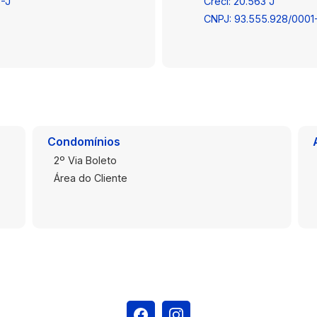
3-J
Creci: 20.563 J
CNPJ: 93.555.928/0001
Condomínios
2º Via Boleto
Área do Cliente