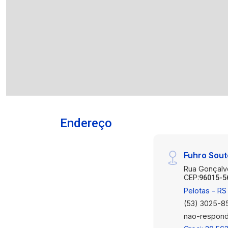
Endereço
Fuhro Sout
Rua Gonçalv
CEP:
96015-5
Pelotas - RS
(53) 3025-8
nao-respond