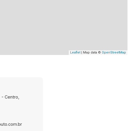
Leaflet
| Map data ©
OpenStreetMap
 - Centro,
uto.com.br