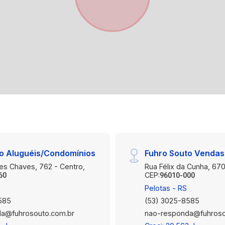
o Aluguéis/Condomínios
Fuhro Souto Vendas
es Chaves, 762 - Centro,
Rua Félix da Cunha, 670
CEP:
60
96010-000
Pelotas - RS
585
(53) 3025-8585
a@fuhrosouto.com.br
nao-responda@fuhroso