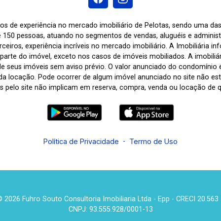
os de experiência no mercado imobiliário de Pelotas, sendo uma d
 150 pessoas, atuando no segmentos de vendas, aluguéis e adminis
ceiros, experiência incríveis no mercado imobiliário. A Imobiliária i
arte do imóvel, exceto nos casos de imóveis mobiliados. A imobiliária
de seus imóveis sem aviso prévio. O valor anunciado do condomínio
a locação. Pode ocorrer de algum imóvel anunciado no site não estar
tas pelo site não implicam em reserva, compra, venda ou locação de q
Política de Privacidade
-
Termo de Uso
 2026 Fuhro Souto Consultoria Imobiliaria Ltda - Epp - CRECI 20.563
CNPJ: 93.555.928/0001-13