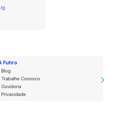
-13
A Fuhro
Onde Est
Blog
Loja Alug
Trabalhe Conosco
Loja de V
Ouvidoria
Privacidade