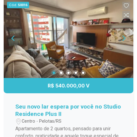
gourmet Quiosques com churrasqueira e bar
Cód.
50016
Brinquedoteca e espaço kids Jardins, lagos e
lago balneável Piscina aquecida coberta Piscina
externa com borda infinita Piscina infantil Sauna
Academia equipada Sala de jogos Playground
Campo de futebol Quadras de tênis, padel e
beach tennis Quadra de esportes coberta Pista
de caminhada e cooper Sistema de água quente,
entre outras comodidades. Um verdadeiro clube
residencial, pensado para proporcionar conforto,
lazer e bem-estar em todos os momentos. Vale a
pena conhecer!
R$ 540.000,00 V
Seu novo lar espera por você no Studio
Residence Plus II
Centro - Pelotas/RS
Apartamento de 2 quartos, pensado para unir
conforto, praticidade e aquele toque especial de