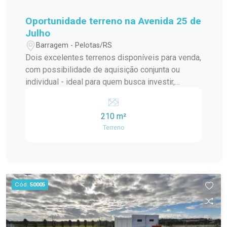
Oportunidade terreno na Avenida 25 de
Julho
Barragem - Pelotas/RS
Dois excelentes terrenos disponíveis para venda,
com possibilidade de aquisição conjunta ou
individual - ideal para quem busca investir,
construir ou ampliar seu projeto em uma
localização estratégica e valorizada. Localização
210 m²
privilegiada Ótima metragem e potencial
Terreno
construtivo Perfeito para residência ou
investimento Flexibilidade na negociação: venda
separada ou dos dois terrenos juntos Uma
oportunidade para transformar seu projeto em
realidade em uma das regiões que mais cresce e
Cód.
50005
se valoriza. Entre em contato para mais
informações e agende sua visita!