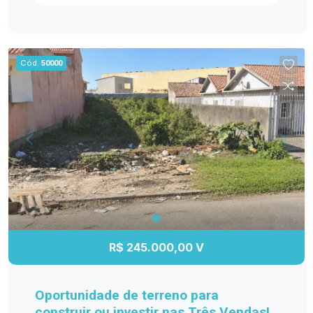
para você e sua família. Não perca essa chance
de morar em um lugar tranquilo e bem
estruturado. Entre em contato para mais
informações e agende sua visita!
Cód.
50000
R$ 245.000,00 V
Oportunidade de terreno para
construir ou investir nas Três Vendas!