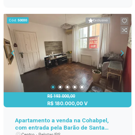
espaçoso Sala de estar com lareira e vista para a
área externa Sala íntima no segundo pavimento,
também com lareira Cozinha americana integrada
Cód.
50030
Exclusivo
Espaço gourmet voltado para a piscina e amplo
pátio privativo Escritório e sótão no terceiro
pavimento 2 vagas cobertas Tudo isso em um
condomínio exclusivo que oferece: Portaria 24
horas Salão de festas Quadra poliesportiva
Playground Uma casa contemporânea, pronta
para morar, sem necessidade de qualquer
intervenção. Condomínio Aldo Locatelli Agende
sua visita e conheça pessoalmente cada detalhe
desta residência única. #altopadrao#
R$ 193.000,00
R$ 180.000,00 V
Apartamento a venda na Cohabpel,
com entrada pela Barão de Santa
Tecla.
Centro - Pelotas/RS