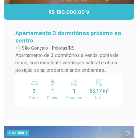
R$ 190.000,00 V
Apartamento 3 dormitórios próximo ao
centro
São Gonçalo - Pelotas/RS
Apartamento de 3 dormitórios à venda, ponta de
bloco, com excelente ventilação natural e ótima
posição solar, proporcionando ambientes
iluminados e aconchegantes durante todo o dia. O
imóvel conta com lareira, ideal para os dias frios,
3
1
1
63.17 m²
além de ar-condicionado para maior conforto em
Dorm.
Banho
Garagem
A. Útil
todas as estações. Localizado em condomínio
seguro e tranquilo, próximo ao centro, oferecendo
praticidade no dia a dia e fácil acesso a
comércios, serviços e principais vias da cidade.
Cód.
50011