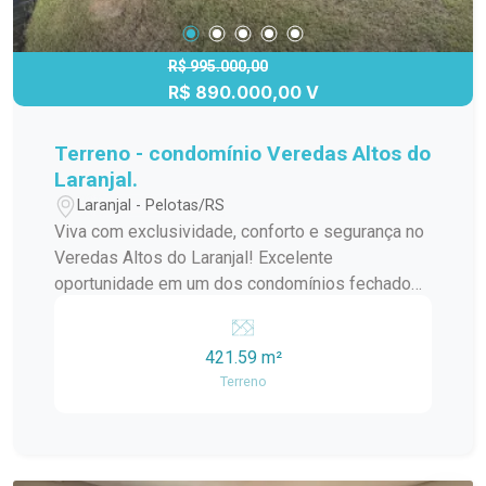
residencial, pensado para proporcionar conforto,
lazer e bem-estar em todos os momentos. Vale a
pena conhecer!
R$ 995.000,00
R$ 890.000,00 V
Terreno - condomínio Veredas Altos do
Laranjal.
Laranjal - Pelotas/RS
Viva com exclusividade, conforto e segurança no
Veredas Altos do Laranjal! Excelente
oportunidade em um dos condomínios fechados
mais completos e valorizados de Pelotas. O
Veredas Altos do Laranjal oferece uma
421.59 m²
infraestrutura de alto padrão, perfeita para quem
Terreno
busca qualidade de vida, lazer e tranquilidade
para toda a família. O condomínio dispõe de:
Portaria 24 horas Segurança patrimonial e circuito
interno de câmeras Salão de festas e espaço