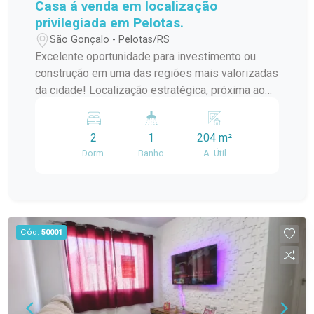
Casa á venda em localização
privilegiada em Pelotas.
São Gonçalo - Pelotas/RS
Excelente oportunidade para investimento ou
construção em uma das regiões mais valorizadas
da cidade! Localização estratégica, próxima ao
Centro de Pelotas, Shopping, Foro, Cartório
Eleitoral e diversos pontos comerciais e de fácil
2
1
204 m²
acesso. O grande destaque deste imóvel é o
Dorm.
Banho
A. Útil
terreno: 6 metros de frente 34 metros de
profundidade Ideal para quem busca valorização,
investimento ou aproveitamento do espaço para
novo projeto residencial ou comercial. A casa
atualmente possui: 2 dormitórios 1 banheiro
Cód.
50001
Ótima opção para quem deseja investir em uma
região com grande potencial de crescimento e
excelente localização. Entre em contato para
mais informações e agende uma visita!