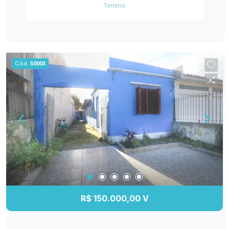
Terreno
da cidade. Ideal para quem deseja construir a
casa dos sonhos ou investir em uma das áreas
mais promissoras da região. Entre em contato e
venha conhecer esse espaço incrível! Sua
próxima conquista começa aqui.
Cód.
50003
R$ 150.000,00 V