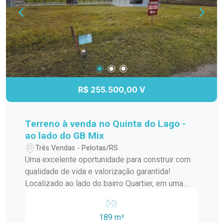
R$ 255.500,00 V
Terreno à venda no Quinta do Lago -
ao lado do GB Mix
Três Vendas - Pelotas/RS
Uma excelente oportunidade para construir com
qualidade de vida e valorização garantida!
Localizado ao lado do bairro Quartier, em uma
região em constante crescimento, este terreno
oferece o equilíbrio perfeito entre tranquilidade,
189 m²
segurança e fácil acesso aos principais pontos