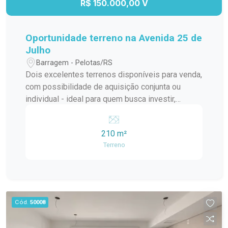
R$ 150.000,00 V
Oportunidade terreno na Avenida 25 de
Julho
Barragem - Pelotas/RS
Dois excelentes terrenos disponíveis para venda,
com possibilidade de aquisição conjunta ou
individual - ideal para quem busca investir,
construir ou ampliar seu projeto em uma
localização estratégica e valorizada. Localização
210 m²
privilegiada Ótima metragem e potencial
Terreno
construtivo Perfeito para residência ou
investimento Flexibilidade na negociação: venda
separada ou dos dois terrenos juntos Uma
oportunidade para transformar seu projeto em
realidade em uma das regiões que mais cresce e
Cód.
50008
se valoriza. Entre em contato para mais
informações e agende sua visita!