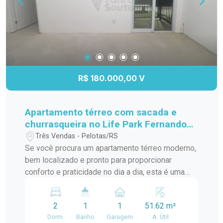
R$ 180.000,00 V
Apartamento térreo com sacada e
churrasqueira no Life Park Fernando
Osório
Três Vendas - Pelotas/RS
Se você procura um apartamento térreo moderno,
bem localizado e pronto para proporcionar
conforto e praticidade no dia a dia, esta é uma
excelente oportunidade no Residencial Life Park
Fernando Osório. Localizado em uma região
2
1
1
51.62 m²
estratégica de Pelotas, o imóvel está próximo ao
Dorm.
Banho
Garagem
A. Útil
Macro Atacado Treichel, ao Voleio Esporte Bar e