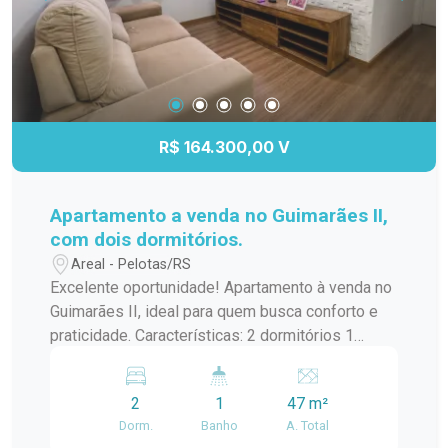
R$ 164.300,00 V
Apartamento a venda no Guimarães II,
com dois dormitórios.
Areal - Pelotas/RS
Excelente oportunidade! Apartamento à venda no
Guimarães II, ideal para quem busca conforto e
praticidade. Características: 2 dormitórios 1
banheiro 1 vaga de garagem Infraestrutura do
condomínio: Salão de festas Quiosques com
2
1
47 m²
churrasqueira Quadra de futebol/basquete Tudo
Dorm.
Banho
A. Total
isso em uma localização ótima, com fácil acesso