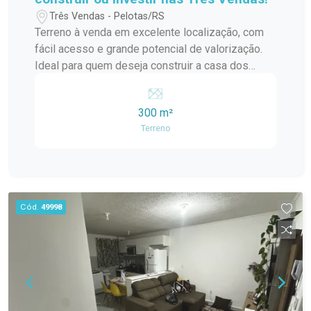
Três Vendas - Pelotas/RS
Terreno à venda em excelente localização, com
fácil acesso e grande potencial de valorização.
Ideal para quem deseja construir a casa dos
sonhos ou investir em uma região em constante
crescimento. Localizado no bairro Três Vendas
300 m²
Ótima metragem Excelente posição solar Fácil
Terreno
acesso a comércios, escolas e serviços da
região Entre em contato para mais informações e
agende uma visita!
Cód.
49998