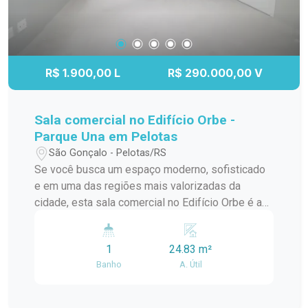
R$ 1.900,00 L
R$ 290.000,00 V
Sala comercial no Edifício Orbe -
Parque Una em Pelotas
São Gonçalo - Pelotas/RS
Se você busca um espaço moderno, sofisticado
e em uma das regiões mais valorizadas da
cidade, esta sala comercial no Edifício Orbe é a
escolha ideal para o seu negócio. Localizada no
Parque Una, o imóvel oferece praticidade,
1
24.83 m²
excelente visibilidade e um ambiente perfeito
Banho
A. Útil
para empresas que desejam transmitir
profissionalismo e modernidade. A sala conta
com excelente iluminação natural, proporcionando