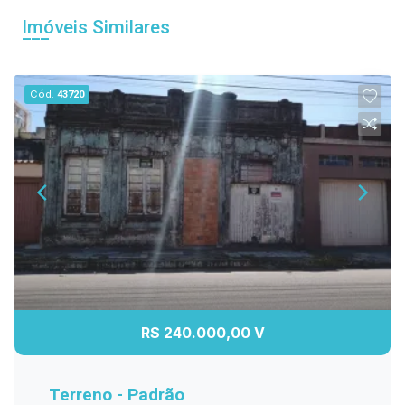
Imóveis Similares
Cód.
43720
R$ 240.000,00 V
Terreno - Padrão