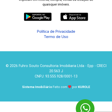
quaisquer imóveis.
Política de Privacidade
Termo de Uso
© 2026 Fuhro Souto Consultoria Imobiliaria Ltda - Epp - CRECI
20.563 J
CNPJ: 93.555.928/0001-13
Sistema Imobiliário
Feito com
por
KUROLE