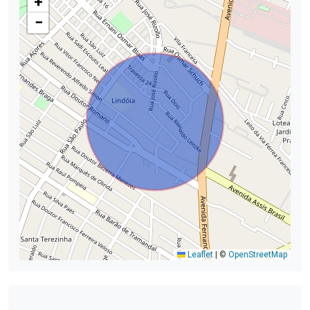
+
−
Leaflet
|
©
OpenStreetMap