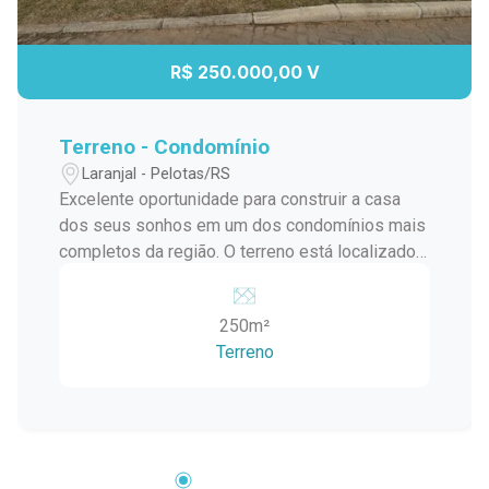
R$ 250.000,00 V
Terreno - Condomínio
Laranjal - Pelotas/RS
Excelente oportunidade para construir a casa
dos seus sonhos em um dos condomínios mais
completos da região. O terreno está localizado
em uma área privilegiada, com fácil acesso e
excelente potencial de valorização. O
250m²
condomínio oferece infraestrutura completa de
Terreno
lazer, segurança e bem-estar, com: Academia
equipada Sala de jogos Salão de festas com
dois ambientes Quadra de padel Quadra de
tênis Quadra de futebol Quadra de beach tennis
Quiosques Piscina adulto Piscina infantil
Piscina térmica Sauna Praça infantil Tudo isso