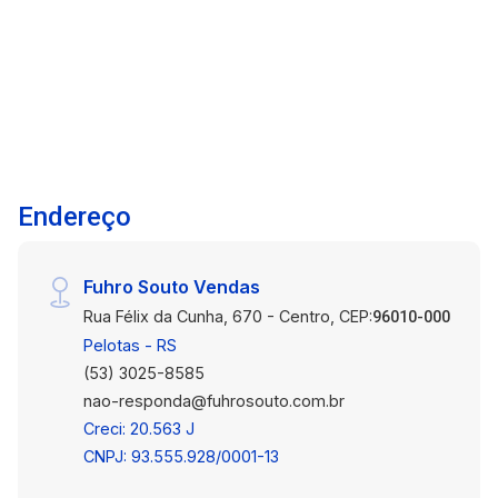
em um ambiente planejado para proporcionar
conforto, qualidade de vida e momentos
especiais para toda a família. Entre em contato
para mais informações e agende uma visita.
Endereço
Fuhro Souto Vendas
Rua Félix da Cunha, 670 - Centro, CEP:
96010-000
Pelotas - RS
(53) 3025-8585
nao-responda@fuhrosouto.com.br
Creci: 20.563 J
CNPJ: 93.555.928/0001-13