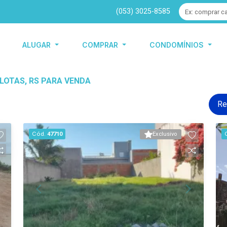
(053) 3025-8585
ALUGAR
COMPRAR
CONDOMÍNIOS
LOTAS, RS PARA VENDA
Re
Cód.
47710
Exclusivo