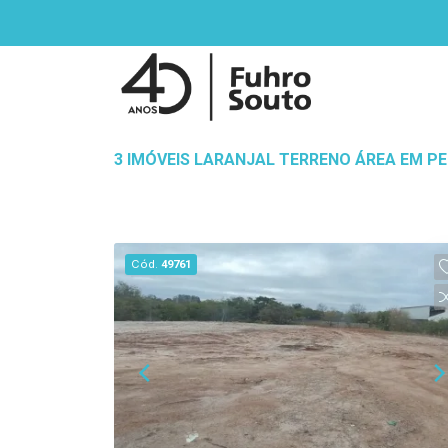
3 IMÓVEIS LARANJAL TERRENO ÁREA EM PE
Cód.
49761