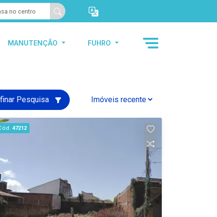
MANUTENÇÃO
FUHRO
finar Pesquisa
Cód.
47212