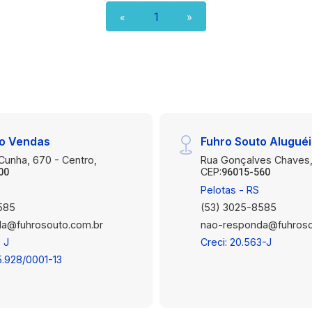
certo, com segurança e valorização
«
1
»
garantida! Entre em contato conosco e
saiba mais!
to Vendas
Fuhro Souto Alugué
 Cunha, 670 - Centro,
Rua Gonçalves Chaves,
CEP:
00
96015-560
Pelotas - RS
585
(53) 3025-8585
a@fuhrosouto.com.br
nao-responda@fuhroso
 J
Creci: 20.563-J
5.928/0001-13