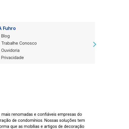
A Fuhro
Onde Est
Blog
Loja Alug
Trabalhe Conosco
Loja de V
Ouvidoria
Privacidade
as mais renomadas e confiáveis empresas do
tração de condomínios. Nossas soluções tem
nforma que as mobílias e artigos de decoração