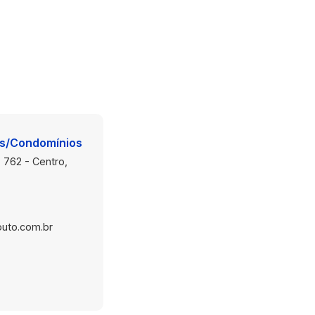
construir!
is/Condomínios
 762 - Centro,
uto.com.br