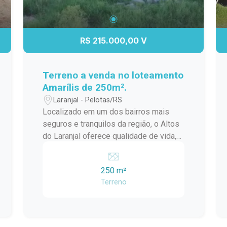
R$ 215.000,00 V
Terreno a venda no loteamento
Amarílis de 250m².
Laranjal - Pelotas/RS
Localizado em um dos bairros mais
seguros e tranquilos da região, o Altos
do Laranjal oferece qualidade de vida,
contato com a natureza e fácil acesso
ao centro da cidade. Terreno plano,
250 m²
ideal para construção imediata
Terreno
Documentação em dia Bairro em
expansão, perfeito para investir ou
morar com tranquilidade Aproveite essa
oportunidade de construir no lugar