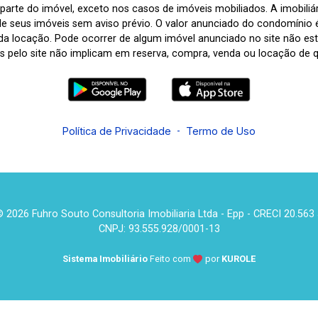
arte do imóvel, exceto nos casos de imóveis mobiliados. A imobiliária
de seus imóveis sem aviso prévio. O valor anunciado do condomínio
a locação. Pode ocorrer de algum imóvel anunciado no site não estar
tas pelo site não implicam em reserva, compra, venda ou locação de q
Política de Privacidade
-
Termo de Uso
 2026 Fuhro Souto Consultoria Imobiliaria Ltda - Epp - CRECI 20.563
CNPJ: 93.555.928/0001-13
Sistema Imobiliário
Feito com
por
KUROLE