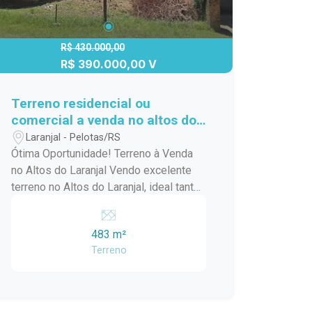
R$ 430.000,00
R$ 390.000,00 V
Terreno residencial ou
comercial a venda no altos do
Laranjal.
Laranjal - Pelotas/RS
Ótima Oportunidade! Terreno à Venda
no Altos do Laranjal Vendo excelente
terreno no Altos do Laranjal, ideal tanto
para residência quanto para
empreendimento comercial.
483 m²
Localização privilegiada, em uma região
Terreno
em constante valorização. Destaques:
Região tranquila e de grande potencial
de crescimento Aproveite essa
oportunidade única para investir ou