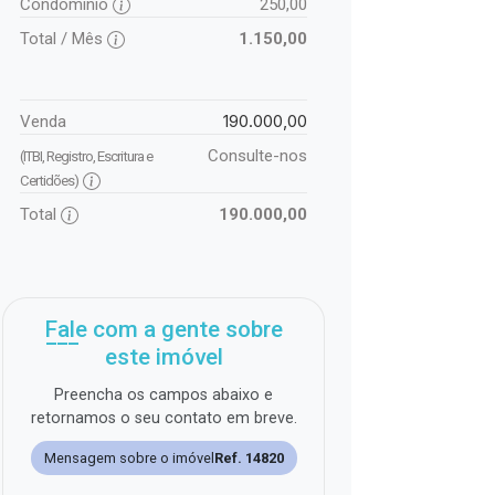
Condomínio
250,00
Total / Mês
1.150,00
190.000,00
Venda
Consulte-nos
(ITBI, Registro, Escritura e
Certidões)
Total
190.000,00
Fale com a gente sobre
este imóvel
Preencha os campos abaixo e
retornamos o seu contato em breve.
Mensagem sobre o imóvel
Ref. 14820