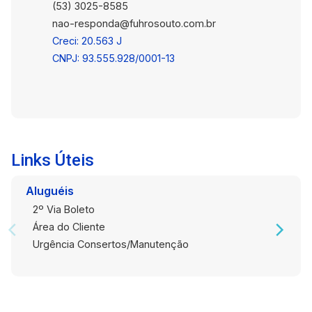
transporte público Excelente visibilidade para o
(53) 3025-8585
seu negócio Endereço estratégico para fortalecer
nao-responda@fuhrosouto.com.br
a presença da sua empresa. Uma excelente
Creci: 20.563 J
oportunidade para empresas que buscam um
CNPJ: 93.555.928/0001-13
espaço amplo, bem localizado e com grande
potencial para crescimento. Entre em contato e
agende uma visita para conhecer de perto tudo o
que este imóvel pode oferecer ao seu negócio.
Links Úteis
Aluguéis
2º Via Boleto
Área do Cliente
Urgência Consertos/Manutenção