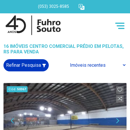
(053) 3025-8585
16 IMÓVEIS CENTRO COMERCIAL PRÉDIO EM PELOTAS,
RS PARA VENDA
Refinar Pesquisa
Cód.
50367