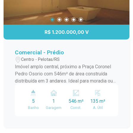
sua proximidade a áreas residenciais
proporciona um fluxo constante de potenciais
clientes. Não perca a chance de adquirir esse
prédio comercial e expandir seus negócios em
uma localização estratégica. Entre em contato
R$ 1.200.000,00 V
conosco para mais informações, agendamento
de visitas e detalhes sobre o valor de venda.
Comercial - Prédio
Centro - Pelotas/RS
Imóvel amplo central, próximo a Praça Coronel
Pedro Osorio com 546m² de área construída
distribuída em 3 andares. Ideal para moradia ou
comércio ou investidor para condomínio de salas
comerciais.
5
1
546 m²
135 m²
Banho
Garagem
Const.
A. Útil