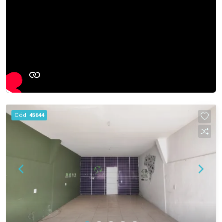
Cód.
45644