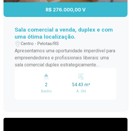
excelente espaço comercial!
R$ 276.000,00 V
Sala comercial a venda, duplex e com
uma ótima localização.
Centro - Pelotas/RS
Apresentamos uma oportunidade imperdível para
empreendedores e profissionais liberais: uma
sala comercial duplex estrategicamente
localizada no coração de Pelotas, a poucos
metros do Calçadão e da Avenida Bento
2
54.43 m²
Gonçalves. Este espaço foi projetado para
Banho
A. Útil
oferecer funcionalidade e conforto, sendo ideal
para clínicas, escritórios ou consultórios. O
imóvel conta com dois pavimentos bem
distribuídos, garantindo organização e
privacidade no atendimento, com duas salas
independentes e bem iluminadas, perfeitas para