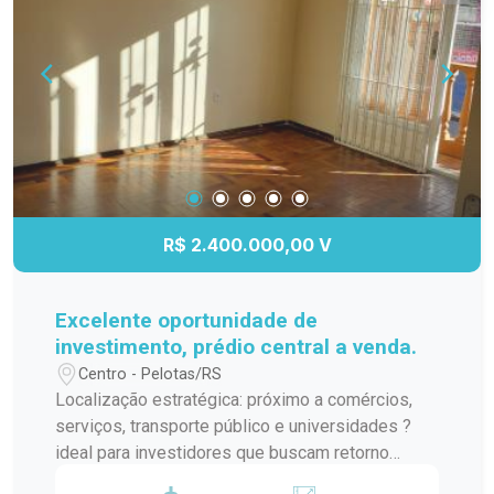
necessidades variadas. Possibilidade de
personalização de acordo com o tipo de negócio.
Oportunidade de gerar uma renda passiva com a
locação das salas comerciais. Situado no coração
da cidade, próximo a bancos, restaurantes, lojas e
outros estabelecimentos comerciais. Fácil
acesso por transporte público e particular. Não
perca esta oportunidade de adquirir um prédio
central com múltiplas salas comerciais e fazer
R$ 2.400.000,00 V
parte do movimento empresarial da região!
Excelente oportunidade de
investimento, prédio central a venda.
Centro - Pelotas/RS
Localização estratégica: próximo a comércios,
serviços, transporte público e universidades ?
ideal para investidores que buscam retorno
imediato. O imóvel é composto por: 4