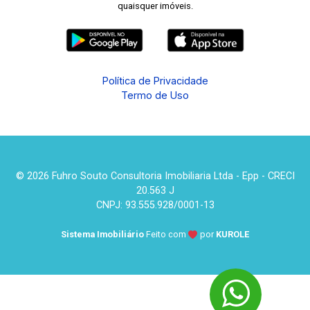
quaisquer imóveis.
Política de Privacidade
Termo de Uso
© 2026 Fuhro Souto Consultoria Imobiliaria Ltda - Epp - CRECI
20.563 J
CNPJ: 93.555.928/0001-13
Sistema Imobiliário
Feito com
por
KUROLE