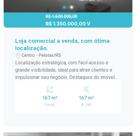
promissora da cidade. Entre em contato conosco
para mais informações e agende uma visita para
conhecer pessoalmente este prédio comercial
R$ 1.500.000,00
R$ 1.350.000,00 V
excepcional.
Loja comercial a venda, com ótima
localização.
Centro - Pelotas/RS
Localização estratégica, com fácil acesso e
grande visibilidade, ideal para atrair clientes e
impulsionar seu negócio. Destaques do imóvel:
Ampla área térrea Mezanino funcional Estrutura
versátil, ideal para lojas, escritórios, clínicas e
167 m²
167 m²
muito mais Imóvel pronto para uso imediato
Const.
A. Útil
Invista em um espaço com alto potencial
comercial e comece a operar sem reformas!
Entre em contato agora mesmo para mais
informações e agende sua visita!