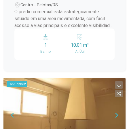
Centro - Pelotas/RS
O prédio comercial está estrategicamente
situado em uma área movimentada, com fácil
acesso a vias principais e excelente visibilidade.
Seu projeto arquitetônico moderno e a fachada
atrativa tornam este imóvel uma ótima opção para
1
10.01 m²
empreendedores que buscam destacar seus
Banho
A. Útil
negócios. Com um amplo espaço comercial
disponível, o prédio pode ser adaptado para
diversos tipos de negócios, como restaurantes,
academias, clínicas, escritórios, entre outros. Sua
localização privilegiada e a infraestrutura de
Cód.
19362
qualidade oferecem grandes oportunidades para
impulsionar o crescimento de empresas já
estabelecidas ou iniciar novos
empreendimentos. A Colina do Sol é um bairro
dinâmico e valorizado, com uma comunidade
próspera e comércio diversificado. Além disso,