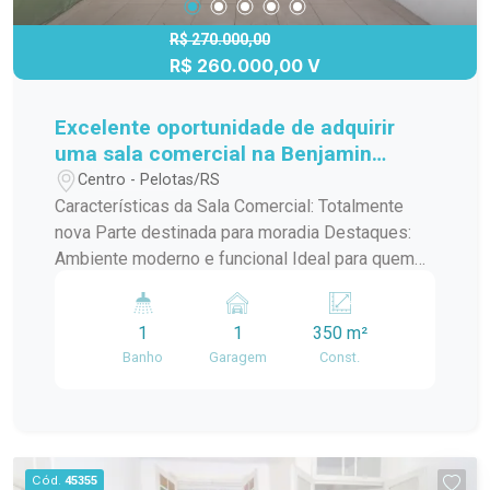
R$ 270.000,00
R$ 260.000,00 V
Excelente oportunidade de adquirir
uma sala comercial na Benjamin
Constant, totalmente nova, com uma
Centro - Pelotas/RS
parte destinada para moradia.
Características da Sala Comercial: Totalmente
nova Parte destinada para moradia Destaques:
Ambiente moderno e funcional Ideal para quem
busca um espaço comercial com possibilidade
de moradia Localização privilegiada na Benjamin
1
1
350 m²
Constant Não perca esta oportunidade única de
Banho
Garagem
Const.
adquirir uma sala comercial na Benjamin Constant,
totalmente nova e com parte destinada para
moradia. Agende já a sua visita! Para mais
informações, entre em contato pelo telefone
XXXX-XXXX ou pelo e-mail
Cód.
45355