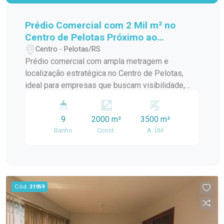
Prédio Comercial com 2 Mil m² no
Centro de Pelotas Próximo ao
Guanabara
Centro - Pelotas/RS
Prédio comercial com ampla metragem e
localização estratégica no Centro de Pelotas,
ideal para empresas que buscam visibilidade,
praticidade logística e fácil acesso para clientes
e fornecedores. O imóvel oferece uma estrutura
9
2000 m²
3500 m²
versátil, permitindo diferentes possibilidades de
Banho
Const.
A. Útil
uso comercial conforme a necessidade da
operação. Situado em uma região de grande
circulação em Pelotas, o imóvel está localizado
no bairro Centro, próximo ao Supermercado
Guanabara, facilitando o acesso a importantes
Cód.
31959
vias da cidade e proporcionando conveniência
tanto para atividades comerciais quanto
operacionais. Descrição do imóvel: Área Útil