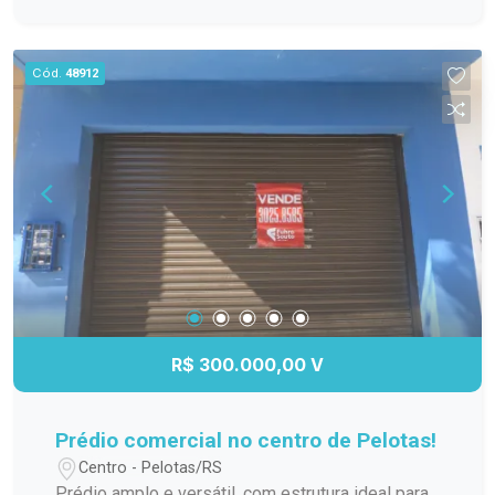
frequentadores Mezanino com vista privilegiada
para assistir aos jogos Uma estrutura pronta para
receber atletas, alunos, famílias e público em
Cód.
48912
geral, com grande potencial para exploração
comercial através de locação de quadras, aulas,
eventos esportivos, campeonatos e gastronomia.
Excelente localização na Zona Norte. Uma
oportunidade diferenciada para quem busca
investir em um negócio esportivo completo e
com grande potencial de crescimento!
R$ 300.000,00 V
Prédio comercial no centro de Pelotas!
Centro - Pelotas/RS
Prédio amplo e versátil, com estrutura ideal para