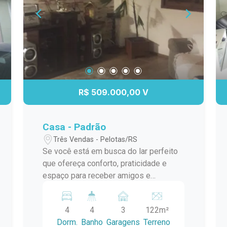
R$ 509.000,00 V
Casa - Padrão
Três Vendas - Pelotas/RS
Se você está em busca do lar perfeito
que ofereça conforto, praticidade e
espaço para receber amigos e
familiares, esta casa é ideal para você.
Apresentamos uma encantadora
4
4
3
122m²
residência com uma série de
Dorm.
Banho
Garagens
Terreno
comodidades que tornam o dia a dia