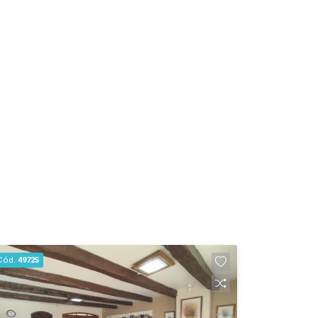
Cód.
49725