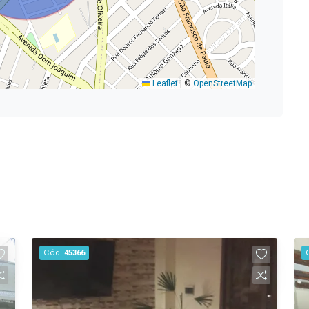
Leaflet
|
©
OpenStreetMap
Cód.
45366