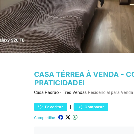
CASA TÉRREA À VENDA - 
PRATICIDADE!
Casa
Padrão
-
Três Vendas
Residencial para Venda
|
Favoritar
Comparar
Compartilhe: