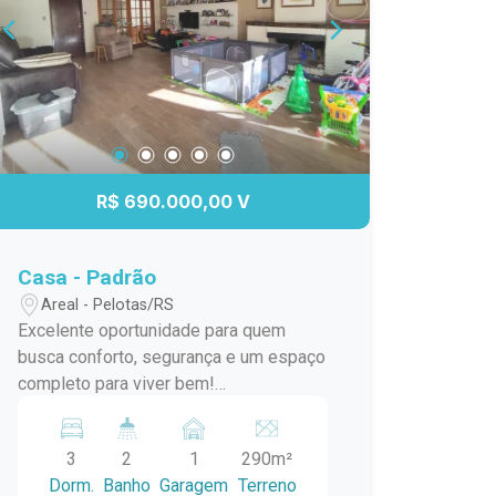
R$ 690.000,00 V
Casa - Padrão
Areal - Pelotas/RS
Excelente oportunidade para quem
busca conforto, segurança e um espaço
completo para viver bem!
Características do imóvel: 3
dormitórios, sendo 1 suíte 2 banheiros
3
2
1
290m²
+ lavabo Ampla sala de estar Cozinha
Dorm.
Banho
Garagem
Terreno
funcional com armários Lavanderia