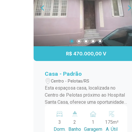
R$ 470.000,00 V
Casa - Padrão
Centro - Pelotas/RS
Esta espaçosa casa, localizada no
Centro de Pelotas próximo ao Hospital
Santa Casa, oferece uma oportunidade
única tanto para empreendimentos
comerciais quanto para residência.
3
2
1
175m²
Características Principais: Localização
Dorm.
Banho
Garagem
A. Útil
Privilegiada: Situada a poucos metros