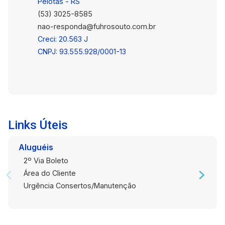
#altopadrao#
Pelotas - RS
(53) 3025-8585
nao-responda@fuhrosouto.com.br
Creci: 20.563 J
CNPJ: 93.555.928/0001-13
Links Úteis
Aluguéis
2º Via Boleto
Área do Cliente
Urgência Consertos/Manutenção