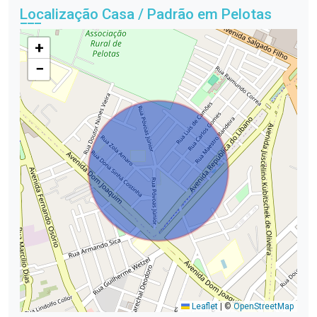
Localização Casa / Padrão em Pelotas
+
−
Leaflet
|
©
OpenStreetMap