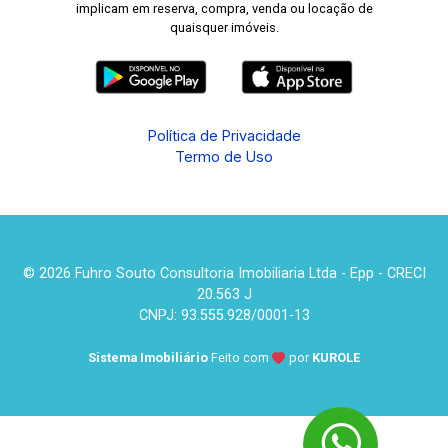
implicam em reserva, compra, venda ou locação de
quaisquer imóveis.
Política de Privacidade
Termo de Uso
© 2026 Fuhro Souto Consultoria Imobiliaria Ltda - Epp - CRECI
20.563 J
CNPJ: 93.555.928/0001-13
Sistema Imobiliário
Feito com
por
KUROLE