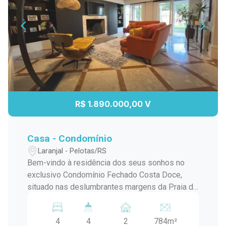
R$ 1.890.000,00 V
Casa - Condomínio
Laranjal - Pelotas/RS
Bem-vindo à residência dos seus sonhos no
exclusivo Condomínio Fechado Costa Doce,
situado nas deslumbrantes margens da Praia do
Laranjal. Esta magnífica casa oferece luxo,
conforto e uma localização privilegiada, com
4
4
2
784m²
espaços amplos e uma variedade de