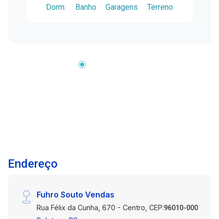
Dorm.
Banho
Garagens
Terreno
comodidades para toda a família desfrutar. 4
Dormitórios (3 Suítes): Quartos espaçosos e
bem-iluminados, proporcionando conforto e
privacidade para toda a família. Sala de Estar
com Lareira: Ambiente acolhedor e elegante
para relaxar junto à lareira em noites
aconchegantes. Espaço Gourmet com
Churrasqueira: Perfeito para entreter amigos e
familiares com refeições ao ar livre e
churrascos memoráveis. Pátio com Parrilla:
Desfrute de deliciosos churrascos em uma área
externa equipada com parrilla, forno de pizza a
lenha e lareira de rua. Acabamentos de Alta
Endereço
Qualidade: Detalhes cuidadosamente
selecionados e acabamentos luxuosos em toda
a residência. Segurança 24 Horas: Tranquilidade
Fuhro Souto Vendas
e proteção para você e sua família em um
Rua Félix da Cunha, 670 - Centro, CEP:
condomínio fechado de alto padrão.
96010-000