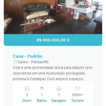
R$ 980.000,00 V
Casa - Padrão
Centro - Pelotas/RS
Esta é uma oportunidade única para adquirir uma
casa térrea em uma localização privilegiada
próxima à Cohabpel. Com amplos espaços
internos e uma variedade de comodidades, esta
propriedade oferece conforto e conveniência
3
1
1
300m²
para toda a família. Localização Privilegiada:
Dorm.
Banho
Garagem
Terreno
Situada próxima à Cohabpel, oferece fácil