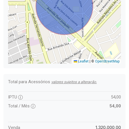
Leaflet
|
©
OpenStreetMap
Total para Acessórios
valores sujeitos a alteração.
IPTU
54,00
Total / Mês
54,00
1.320.000,00
Venda