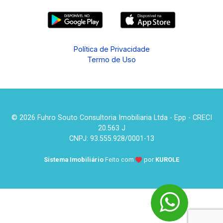
Política de Privacidade
Termo de Uso
© 2026 Fuhro Souto Consultoria Imobiliaria Ltda - Epp - CRECI
20.563 J
CNPJ: 93.555.928/0001-13
Sistema Imobiliário
Feito com
por
KUROLE