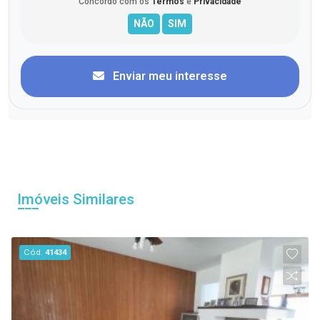
Concordo com os
Termos
e
Privacidade
Enviar meu interesse
Imóveis Similares
Cód.
41434