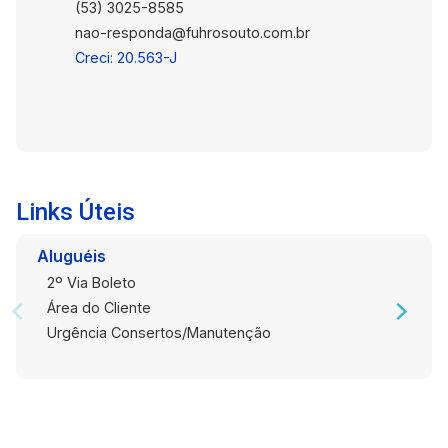
(53) 3025-8585
procura. Agende uma visita hoje mesmo e
nao-responda@fuhrosouto.com.br
descubra todos os detalhes desta incrível
Creci: 20.563-J
propriedade! Para mais informações e detalhes
sobre financiamento, entre em contato conosco.
Estamos à disposição para ajudar você a
realizar o sonho da casa própria!
Links Úteis
Aluguéis
2º Via Boleto
Área do Cliente
Urgência Consertos/Manutenção