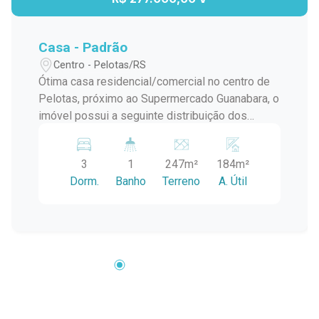
Casa - Padrão
Centro - Pelotas/RS
Ótima casa residencial/comercial no centro de
Pelotas, próximo ao Supermercado Guanabara, o
imóvel possui a seguinte distribuição dos
cômodos: dois amplos dormitórios e um
terceiro um pouco menor, sala de estar com
3
1
247m²
184m²
lareira, sala de jantar, cozinha, banheiro social,
Dorm.
Banho
Terreno
A. Útil
lavanderia, despensa, pátio com churrasqueira