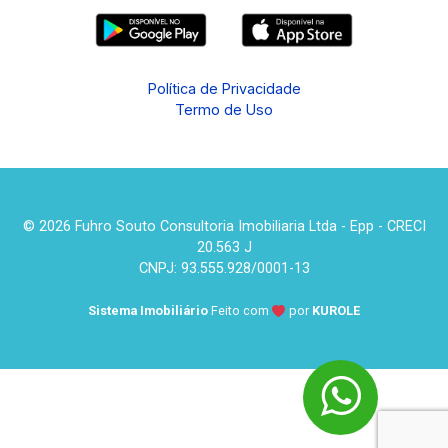
Política de Privacidade
Termo de Uso
© 2026 Fuhro Souto Consultoria Imobiliaria Ltda - Epp - CRECI
20.563 J
CNPJ: 93.555.928/0001-13
Sistema Imobiliário
Feito com
por
KUROLE