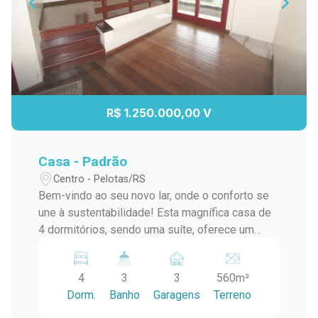
R$ 1.250.000,00 V
Casa - Padrão
Centro - Pelotas/RS
Bem-vindo ao seu novo lar, onde o conforto se
une à sustentabilidade! Esta magnífica casa de
4 dormitórios, sendo uma suíte, oferece um
estilo de vida moderno e ecológico, perfeito
para quem busca harmonia entre o ambiente
4
3
3
560m²
urbano e a natureza. Quartos amplos e arejados,
Dorm.
Banho
Garagens
Terreno
proporcionando conforto e privacidade. Energia
Solar: Contribua para um futuro mais sustentável