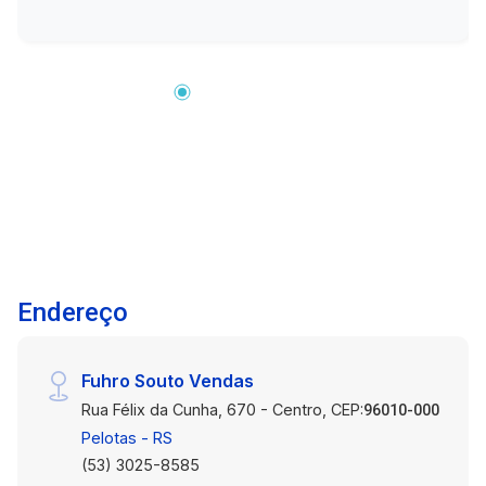
e economize em suas contas de energia.
Captação de Água da Chuva: Uma solução
inteligente para preservar recursos hídricos e
reduzir a dependência do abastecimento
convencional. Área de Lazer Aconchegante:
Perfeita para momentos de convívio com
amigos e familiares. Pomar de Árvores
Frutíferas: Desfrute da frescura e sabor de
frutas cultivadas em seu próprio quintal.
Localização Privilegiada: Próximo a escolas,
comércios e facilidades urbanas, sem abrir mão
Endereço
da serenidade. Esta casa oferece não apenas
um lar, mas uma experiência de vida única.
Agende sua visita e descubra como é possível
Fuhro Souto Vendas
viver de maneira sustentável sem abrir mão do
Rua Félix da Cunha, 670 - Centro, CEP:
conforto e da modernidade.
96010-000
Pelotas - RS
(53) 3025-8585