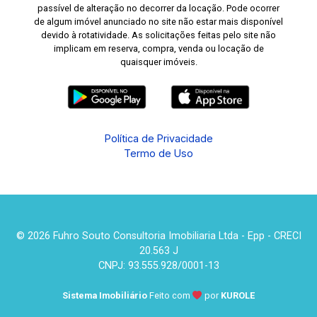
passível de alteração no decorrer da locação. Pode ocorrer
de algum imóvel anunciado no site não estar mais disponível
devido à rotatividade. As solicitações feitas pelo site não
implicam em reserva, compra, venda ou locação de
quaisquer imóveis.
Política de Privacidade
Termo de Uso
© 2026 Fuhro Souto Consultoria Imobiliaria Ltda - Epp - CRECI
20.563 J
CNPJ: 93.555.928/0001-13
Sistema Imobiliário
Feito com
por
KUROLE