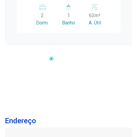
a escolas, mercados, farmácias e pontos de
ônibus, ela oferece tudo o que você precisa
2
1
62m²
para viver com qualidade. Características do
Dorm.
Banho
A. Útil
Imóvel 2 dormitórios arejados Sala de estar
Cozinha prática e funcional Banheiro social Área
de serviço Quintal nos fundos Garagem para 1
carro Diferenciais Ótimo aproveitamento de
espaço Iluminação natural em todos os
ambientes Rua tranquila e segura Entre em
contato para mais informações ou para agendar
uma visita. Não perca esta oportunidade!
Endereço