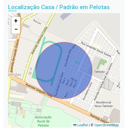
Localização Casa / Padrão em Pelotas
+
−
Leaflet
|
©
OpenStreetMap