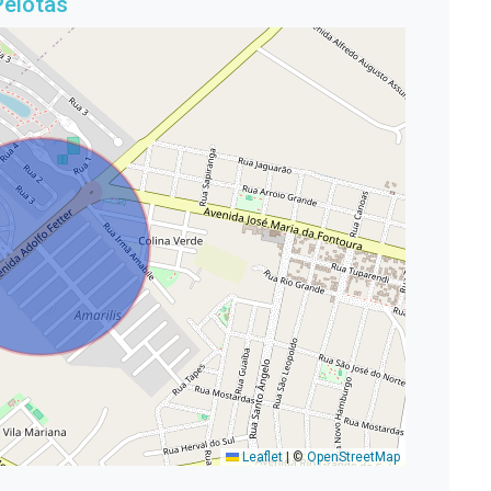
Pelotas
Leaflet
|
©
OpenStreetMap