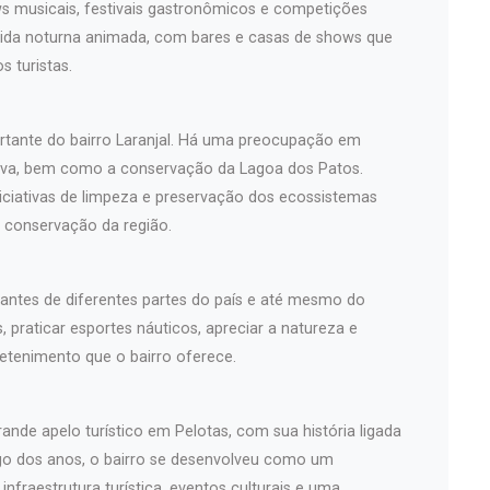
ws musicais, festivais gastronômicos e competições
 vida noturna animada, com bares e casas de shows que
 turistas.
rtante do bairro Laranjal. Há uma preocupação em
tiva, bem como a conservação da Lagoa dos Patos.
iciativas de limpeza e preservação dos ecossistemas
 a conservação da região.
itantes de diferentes partes do país e até mesmo do
, praticar esportes náuticos, apreciar a natureza e
retenimento que o bairro oferece.
rande apelo turístico em Pelotas, com sua história ligada
ngo dos anos, o bairro se desenvolveu como um
infraestrutura turística, eventos culturais e uma