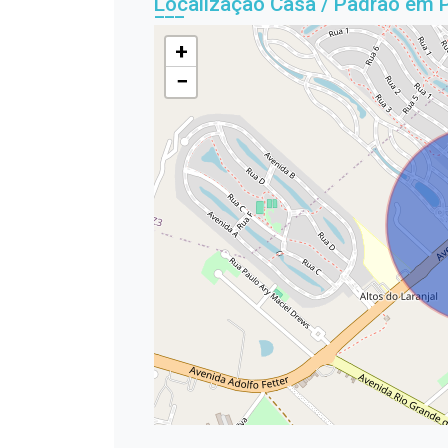
Localização Casa / Padrão em 
+
−