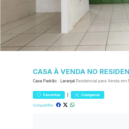
CASA À VENDA NO RESIDEN
Casa
Padrão
-
Laranjal
Residencial para Venda em 
|
Favoritar
Comparar
Compartilhe: