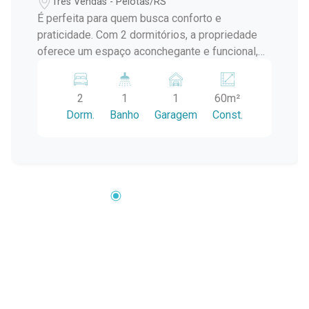
Três Vendas - Pelotas/RS
É perfeita para quem busca conforto e
praticidade. Com 2 dormitórios, a propriedade
oferece um espaço aconchegante e funcional,
ideal para famílias ou casais. Características do
Imóvel: - Dormitórios: 2 - Garagem: 1 vaga
2
1
1
60m²
disponível - Área Útil: 60,00 m² - Localização:
Dorm.
Banho
Garagem
Const.
Bairro Três Vendas, uma região tranquila e bem
valorizada de Pelotas Destaques: - Ambientes
bem iluminados e arejados - Condomínio seguro
e organizado - Próximo a escolas,
supermercados, e demais comércios - Fácil
acesso a transporte público Não perca a
oportunidade de morar em um lugar que une
conforto e segurança. Agende já uma visita e
venha conhecer sua nova casa!