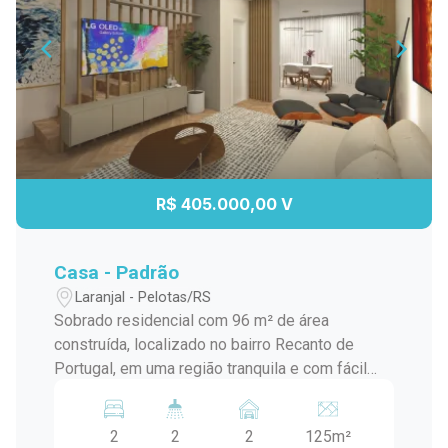
R$ 405.000,00 V
Casa - Padrão
Laranjal - Pelotas/RS
Sobrado residencial com 96 m² de área
construída, localizado no bairro Recanto de
Portugal, em uma região tranquila e com fácil
acesso ao centro da cidade e à região da praia.
O imóvel possui, no pavimento térreo, sala de
2
2
2
125m²
estar integrada à cozinha americana, lavabo e