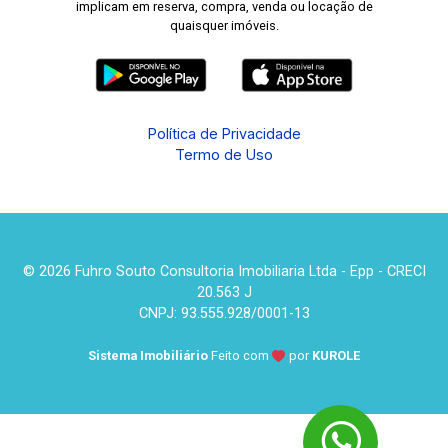
implicam em reserva, compra, venda ou locação de
quaisquer imóveis.
Política de Privacidade
Termo de Uso
© 2026 Fuhro Souto Consultoria Imobiliaria Ltda - Epp - CRECI
20.563 J
CNPJ: 93.555.928/0001-13
Sistema Imobiliário
Feito com
por
KUROLE