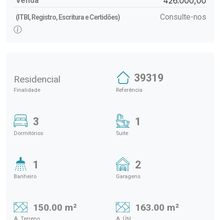
Venda
426.000,00
Consulte-nos
(ITBI, Registro, Escritura e Certidões)
39319
Residencial
Finalidade
Referência
3
1
Dormitórios
Suite
1
2
Banheiro
Garagens
150.00 m²
163.00 m²
A. Terreno
A. Útil