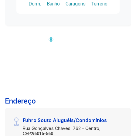
Dorm.
Banho
Garagens
Terreno
acesso ao pátio nos fundos, que conta com
espaço gourmet e churrasqueira. No pavimento
superior, dispõe de 2 dormitórios, sendo 1 suíte,
além de banheiro social. A casa conta ainda com
2 vagas de garagem descobertas, dispostas de
forma paralela em frente ao imóvel. Destaque
para o projeto funcional, com boa distribuição
dos ambientes e área externa. Imóvel em fase
final de construção. Agende já a sua visita!
Endereço
Fuhro Souto Aluguéis/Condomínios
Rua Gonçalves Chaves, 762 - Centro,
CEP:
96015-560