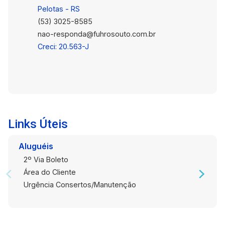
Pelotas - RS
(53) 3025-8585
nao-responda@fuhrosouto.com.br
Creci: 20.563-J
Links Úteis
Aluguéis
2º Via Boleto
Área do Cliente
Urgência Consertos/Manutenção