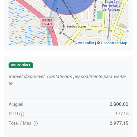
Leaflet
|
©
OpenStreetMap
DISPONÍVEL
Imóvel disponível. Contate-nos pessoalmente para visita-
lo
2.800,00
Aluguel
IPTU
177,15
Total / Mês
2.977,15