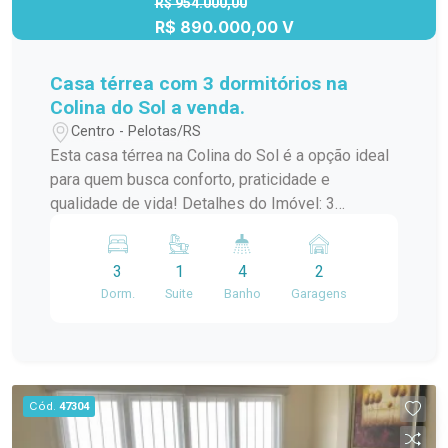
R$ 954.000,00
R$ 890.000,00 V
Casa térrea com 3 dormitórios na
Colina do Sol a venda.
Centro - Pelotas/RS
Esta casa térrea na Colina do Sol é a opção ideal
para quem busca conforto, praticidade e
qualidade de vida! Detalhes do Imóvel: 3
dormitórios, sendo uma suíte com closet Lavabo
e escritório, perfeitos para o dia a dia Cozinha
3
1
4
2
integrada com a sala, criando um ambiente
Dorm.
Suite
Banho
Garagens
acolhedor e sociável Lareira para aquecer os dias
frios Churrasqueira para momentos de lazer com
amigos e familiares Pátio com jacuzzi, um
espaço relaxante para momentos de
tranquilidade Lavanderia para mais comodidade
Cód.
47304
nas tarefas diárias Características Adicionais:
Ambientes amplos e bem iluminados