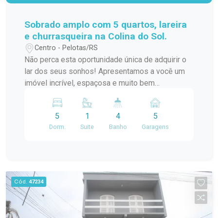
Sobrado amplo com 5 quartos, lareira
e churrasqueira na Colina do Sol.
Centro - Pelotas/RS
Não perca esta oportunidade única de adquirir o
lar dos seus sonhos! Apresentamos a você um
imóvel incrível, espaçosa e muito bem
distribuída, ideal para proporcionar conforto,
praticidade e qualidade de vida para toda a sua
5
1
4
5
família. Com uma localização privilegiada e
Dorm.
Suite
Banho
Garagens
detalhes que fazem toda a diferença, esta casa é
a escolha perfeita para quem busca o melhor em
termos de espaço e funcionalidade. Detalhes do
Imóvel: 5 Dormitórios: O imóvel conta com 5
amplos dormitórios, sendo 1 suíte com closet,
Cód.
47234
oferecendo a privacidade e o conforto que você
merece. A distribuição dos quartos garante
espaço para todos, com ambientes arejados e