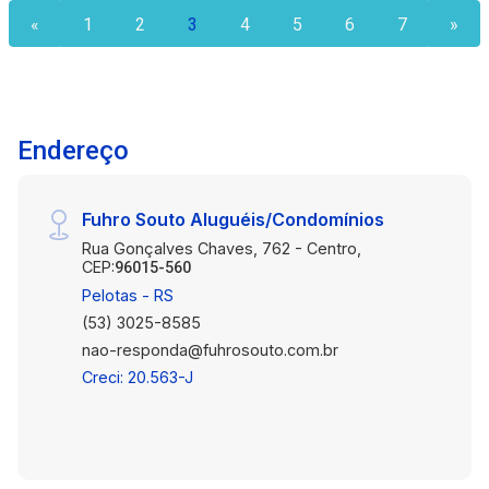
Salas: Sala de estar (também com lareira) e jantar
«
1
2
3
4
5
6
7
»
integradas, extremamente amplas. Mezanino com
espaço de estar e mais um escritório/dormitório
com banheiro. Cozinha: Ampla, com acesso à área
de serviço e lavanderia. Banheiros: Total de 4
banheiros (suítes e sociais). Vagas para veículos:
Endereço
2 vagas na garagem. 2 vagas descobertas. Área
Externa Pátio: Amplo, ideal para uso recreativo ou
Fuhro Souto Aluguéis/Condomínios
paisagismo adicional. Entre em contato conosco
e agende sua visita.
Rua Gonçalves Chaves, 762 - Centro,
CEP:
96015-560
Pelotas - RS
(53) 3025-8585
nao-responda@fuhrosouto.com.br
Creci: 20.563-J