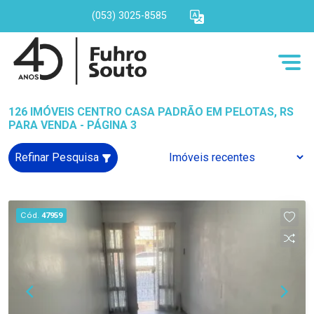
(053) 3025-8585
126 IMÓVEIS CENTRO CASA PADRÃO EM PELOTAS, RS
PARA VENDA - PÁGINA 3
Refinar Pesquisa
Cód.
47959