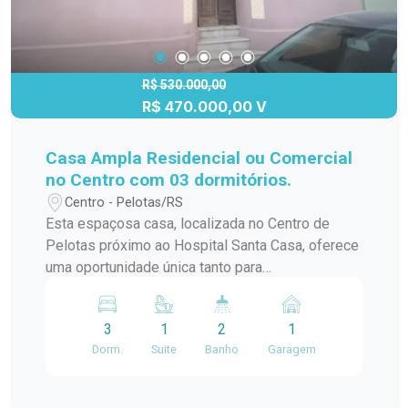
conosco e agende uma visita. #altopadrao#
R$ 530.000,00
R$ 470.000,00 V
Casa Ampla Residencial ou Comercial
no Centro com 03 dormitórios.
Centro - Pelotas/RS
Esta espaçosa casa, localizada no Centro de
Pelotas próximo ao Hospital Santa Casa, oferece
uma oportunidade única tanto para
empreendimentos comerciais quanto para
residência. Características Principais:
3
1
2
1
Localização Privilegiada: Situada a poucos
Dorm.
Suite
Banho
Garagem
metros do Hospital Santa Casa, esta casa
comercial beneficia-se de uma localização
central, proporcionando visibilidade e