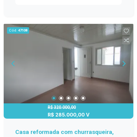
privativo integrado à cozinha; Adega para
armazenamento de vinhos; Pátio com piscina e
espaço gourmet totalmente integrado; Lavanderia
e banheiro de apoio; Garagem para 2 carros, com
Cód.
47108
espaço para acomodar mais 2 veículos. Piso
Superior: 4 dormitórios, sendo 1 suíte (ou 3
dormitórios + 1 escritório); 2 dos dormitórios
com sacada privativa. Terreno com 7,50 x 29,90
Área construida de aproximadamente 225,00m²
Características adicionais: Posição solar norte,
garantindo ambientes bem iluminados e arejados;
Bairro tranquilo e com alta valorização. Entre em
contato conosco e agende sua visita.
R$ 320.000,00
R$ 285.000,00 V
Casa reformada com churrasqueira,