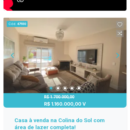
Cód.
47930
R$ 1.700.000,00
R$ 1.160.000,00 V
Casa à venda na Colina do Sol com
área de lazer completa!