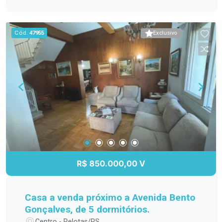
Sacada com vista agradável, trazendo mais luz e
ventilação natural aos ambientes Cozinha
funcional e integrada, com excelente
Cód.
47955
Exclusivo
aproveitamento de espaço Garagem para seu
conforto e segurança Acabamentos de bom
gosto, com toques que valorizam o imóvel
Localizado em uma região tranquila, com fácil
acesso a comércio, escolas e transporte. Um
sobrado para viver bem e receber com estilo!
Entre em contato agora e agende sua visita!
R$ 850.000,00 V
Casa a venda próximo a Avenida Bento
Gonçalves, de 5 dormitórios.
Centro - Pelotas/RS