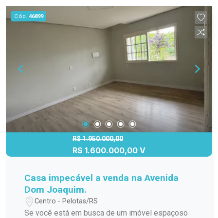
comodidades Pronta para morar e transformar
Cód.
46899
em seu lar! Agende uma visita e venha conhecer
essa casa incrível!
R$ 1.950.000,00
R$ 1.600.000,00 V
Casa impecável a venda na Avenida
Dom Joaquim.
Centro - Pelotas/RS
Se você está em busca de um imóvel espaçoso