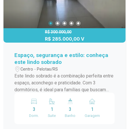
R$ 300.000,00
R$ 285.000,00 V
Espaço, segurança e estilo: conheça
este lindo sobrado
Centro - Pelotas/RS
Este lindo sobrado é a combinação perfeita entre
espaço, aconchego e praticidade. Com 3
dormitórios, é ideal para famílias que buscam
qualidade de vida em um lar acolhedor e bem
estruturado. Destaques do imóvel: 3 dormitórios
3
1
3
1
bem distribuídos, perfeitos para o conforto da
Dorm.
Suite
Banho
Garagem
família Sala de estar espaçosa com lareira, ideal
para momentos de convivência e relaxamento