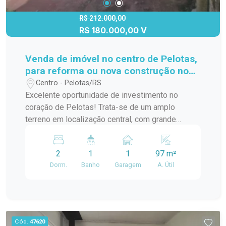
R$ 212.000,00
R$ 180.000,00 V
Venda de imóvel no centro de Pelotas,
para reforma ou nova construção no
terreno.
Centro - Pelotas/RS
Excelente oportunidade de investimento no
coração de Pelotas! Trata-se de um amplo
terreno em localização central, com grande
potencial para quem deseja reformar ou construir
um novo imóvel. Destaques: Localização
2
1
1
97 m²
privilegiada no centro da cidade Terreno
Dorm.
Banho
Garagem
A. Útil
espaçoso, ideal para construção residencial ou
comercial Possui uma casa antiga no local,
necessitando de reforma completa Entre em
contato e agende uma visita! Não perca essa
chance de investir em uma das melhores regiões
Cód.
47620