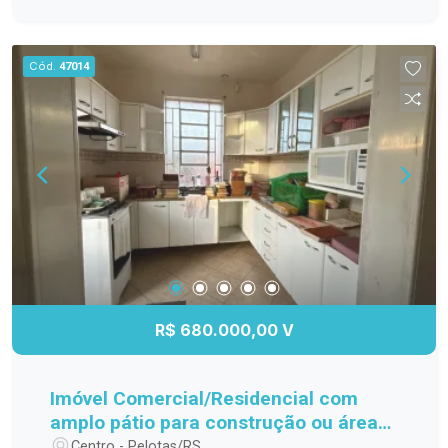
potencial de rendimento. Imóvel ideal para quem
busca investir em um espaço versátil e bem
localizado. Entre em contato para mais
Cód.
47014
informações e agende sua visita!
R$ 680.000,00 V
Imóvel Comercial/Residencial com
amplo pátio para construção ou área
de lazer.
Centro - Pelotas/RS