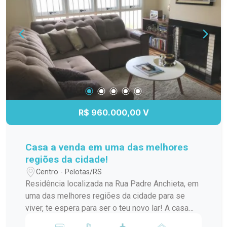
Acabamentos de alta qualidade Localização
tranquila e segura, na famosa Colina do Sol Para
mais informações e agendar uma visita, entre em
contato! Não deixe passar essa chance de viver
com mais conforto e qualidade de vida!
R$ 960.000,00 V
Casa a venda em uma das melhores
regiões da cidade!
Centro - Pelotas/RS
Residência localizada na Rua Padre Anchieta, em
uma das melhores regiões da cidade para se
viver, te espera para ser o teu novo lar! A casa
possui 3 dormitórios, sendo uma suíte,