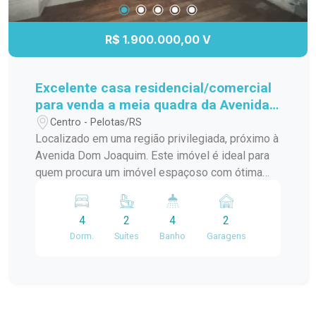
oportunidade de conhecer essa propriedade que
pode atender tanto suas necessidades
R$ 1.900.000,00 V
residenciais quanto comerciais. Entre em contato
para agendar uma visita!
Excelente casa residencial/comercial
para venda a meia quadra da Avenida
Dom Joaquim.
Centro - Pelotas/RS
Localizado em uma região privilegiada, próximo à
Avenida Dom Joaquim. Este imóvel é ideal para
quem procura um imóvel espaçoso com ótima
localização. Localização: A meia quadra da
Avenida Dom Joaquim. Área Construída: 410 m²
4
2
4
2
Posição Solar: Leste (ótima iluminação natural
Dorm.
Suítes
Banho
Garagens
pela manhã). Recuo ajardinado: Espaço na frente
do imóvel com belo jardim. Dormitórios: 3
dormitórios no piso principal, sendo 1 suíte com
closet. Mezanino com um estar aconchegante
(com lareira) e mais 1 dormitório com suíte.