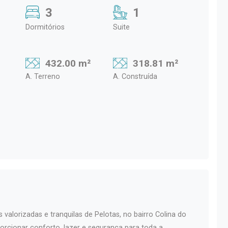
3
1
Dormitórios
Suite
432.00 m²
318.81 m²
A. Terreno
A. Construída
alorizadas e tranquilas de Pelotas, no bairro Colina do
rcionar conforto, lazer e segurança para toda a