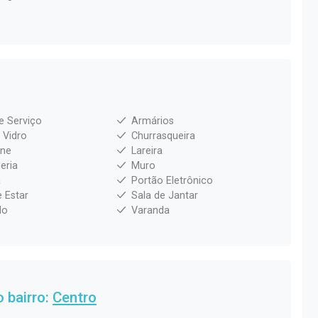
e Serviço
Armários
 Vidro
Churrasqueira
one
Lareira
eria
Muro
a
Portão Eletrônico
e Estar
Sala de Jantar
do
Varanda
 bairro:
Centro