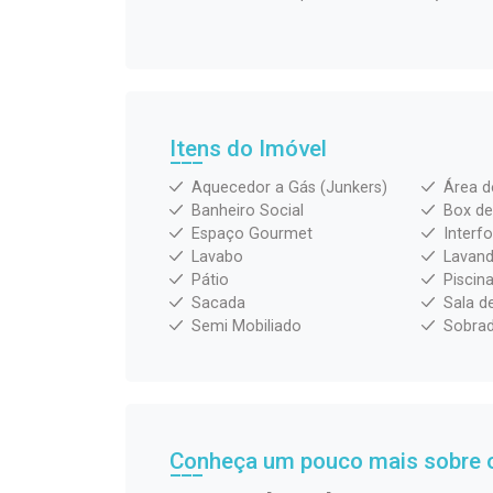
Itens do Imóvel
Aquecedor a Gás (Junkers)
Área d
Banheiro Social
Box de
Espaço Gourmet
Interf
Lavabo
Lavand
Pátio
Piscin
Sacada
Sala d
Semi Mobiliado
Sobra
Conheça um pouco mais sobre o