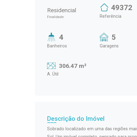
49372
Residencial
Referência
Finalidade
4
5
Banheiros
Garagens
306.47 m²
A. Útil
Descrição do Imóvel
Sobrado localizado em uma das regiões mais v
Sol. Um imóvel completo, pensado para propo