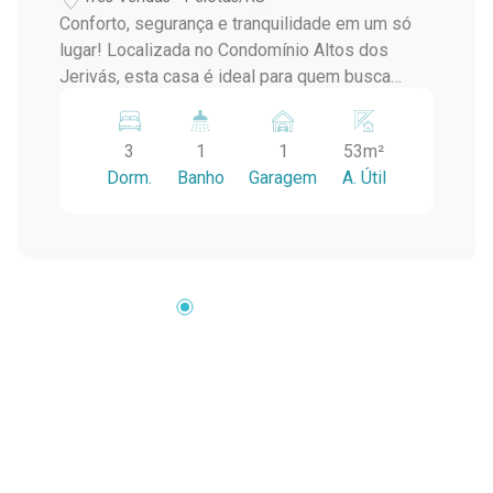
Conforto, segurança e tranquilidade em um só
lugar! Localizada no Condomínio Altos dos
Jerivás, esta casa é ideal para quem busca
qualidade de vida em um ambiente seguro e
agradável. Características do imóvel: Casa de
3
1
1
53m²
esquina 3 dormitórios 1 banheiro Ar-
Dorm.
Banho
Garagem
A. Útil
condicionado central Banheiro social Box de
vidro Área de serviço Lavanderia garnde Pátio
arborizado e com brita Jardim lateral e nos
fundos Toda murada com muro de alta
qualidade, projetado por engenheira. Cerca
elétrica Perfeita para famílias que valorizam
espaço, praticidade e segurança. Entre em
contato para mais informações ou agendar uma
visita!