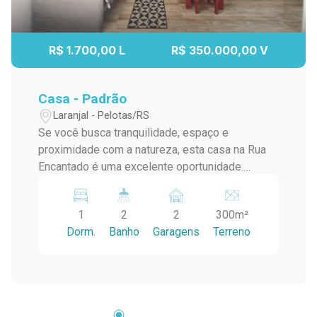
R$ 1.700,00 L
R$ 350.000,00 V
Casa - Padrão
Laranjal - Pelotas/RS
Se você busca tranquilidade, espaço e
proximidade com a natureza, esta casa na Rua
Encantado é uma excelente oportunidade.
Localizada em uma região calma e livre de
alagamentos, o imóvel oferece ambientes
1
2
2
300m²
amplos e bem distribuídos, ideal para quem
Dorm.
Banho
Garagens
Terreno
valoriza conforto e praticidade no dia a dia. O
destaque fica para o amplo espaço interno
integrado, com sala e cozinha em conceito
aberto, proporcionando um ambiente arejado,
iluminado e perfeito para convivência. Além