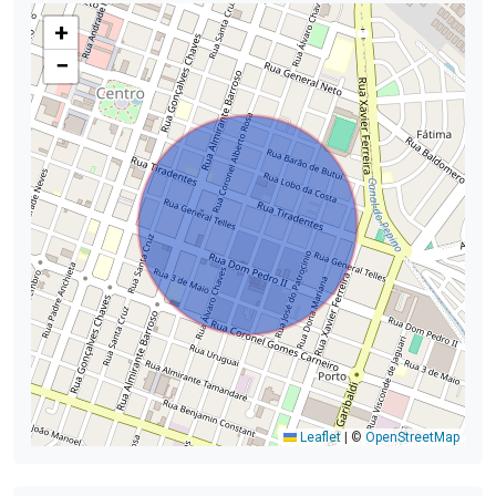
+
−
Leaflet
|
©
OpenStreetMap