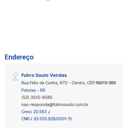
disso, o imóvel conta com um terraço e um pátio
generoso, com capacidade para até dois carros.
Características do imóvel: 1 dormitório amplo,
sendo suíte. Sala de estar integrada à cozinha.
Ambiente interno espaçoso e bem iluminado.
Cozinha funcional com bom espaço de
circulação. Banheiro com box de vidro. Área
externa com terraço. Pátio amplo com espaço
Endereço
para até 2 veículos. Região tranquila e fora de
área de alagamento. Localização: Situado na Rua
Encantado, em uma região residencial calma e
Fuhro Souto Vendas
valorizada, o imóvel está a poucos minutos da
Rua Félix da Cunha, 670 - Centro, CEP:
Praia do Laranjal, um dos principais pontos de
96010-000
lazer de Pelotas. Ideal para quem deseja viver
Pelotas - RS
próximo à natureza, com fácil acesso a áreas de
(53) 3025-8585
lazer, caminhadas e momentos ao ar livre. Entre
nao-responda@fuhrosouto.com.br
em contato e agende sua visita para conhecer
Creci: 20.563 J
de perto essa excelente oportunidade.
CNPJ: 93.555.928/0001-13