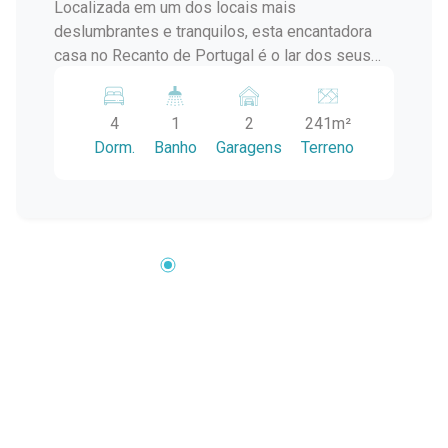
Localizada em um dos locais mais
deslumbrantes e tranquilos, esta encantadora
casa no Recanto de Portugal é o lar dos seus
sonhos! Com uma atmosfera acolhedora e
espaços bem distribuídos, esta propriedade
4
1
2
241m²
oferece conforto e elegância para toda a família.
Dorm.
Banho
Garagens
Terreno
4 Dormitórios, incluindo 3 suítes para
privacidade e conforto máximo. Espaçosos e
bem-iluminados, os quartos proporcionam um
refúgio relaxante. Sala de estar convidativa,
ideal para reunir a família e os amigos. Cozinha
ampla e funcional com muito espaço de
armazenamento. 2 Vagas de garagem para
acomodar com facilidade seus veículos. Situada
no Recanto de Portugal, esta casa oferece uma
vista deslumbrante e uma atmosfera tranquila. A
proximidade com a natureza permite desfrutar
de passeios relaxantes e momentos
revigorantes ao ar livre. Além disso, a