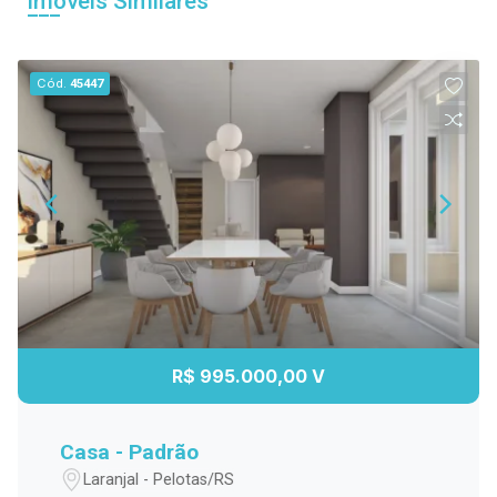
Imóveis Similares
Cód.
45447
R$ 995.000,00 V
Casa - Padrão
Laranjal - Pelotas/RS