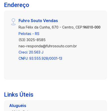
Endereço
localização oferece fácil acesso a uma
variedade de comodidades, incluindo lojas,
restaurantes e escolas de qualidade. Não perca
Fuhro Souto Vendas
a oportunidade de fazer desta casa o seu novo
Rua Félix da Cunha, 670 - Centro, CEP:
lar! Entre em contato hoje mesmo para agendar
96010-000
uma visita e descubra o encanto e o conforto
Pelotas - RS
que esta propriedade tem a oferecer.
(53) 3025-8585
nao-responda@fuhrosouto.com.br
Creci: 20.563 J
CNPJ: 93.555.928/0001-13
Links Úteis
Aluguéis