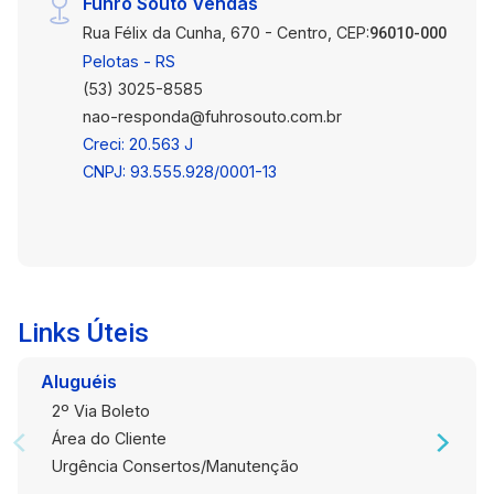
Fuhro Souto Vendas
oportunidade de morar em uma casa que
Rua Félix da Cunha, 670 - Centro, CEP:
combina espaço, segurança e localização
96010-000
estratégica. Agende uma visita agora mesmo e
Pelotas - RS
descubra como este imóvel pode ser o novo lar
(53) 3025-8585
da sua família!
nao-responda@fuhrosouto.com.br
Creci: 20.563 J
CNPJ: 93.555.928/0001-13
Links Úteis
Aluguéis
2º Via Boleto
Área do Cliente
Urgência Consertos/Manutenção