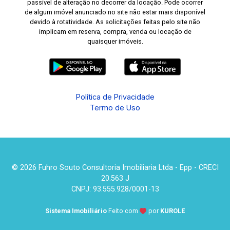
passível de alteração no decorrer da locação. Pode ocorrer
de algum imóvel anunciado no site não estar mais disponível
devido à rotatividade. As solicitações feitas pelo site não
implicam em reserva, compra, venda ou locação de
quaisquer imóveis.
Política de Privacidade
Termo de Uso
© 2026 Fuhro Souto Consultoria Imobiliaria Ltda - Epp - CRECI
20.563 J
CNPJ: 93.555.928/0001-13
Sistema Imobiliário
Feito com
por
KUROLE