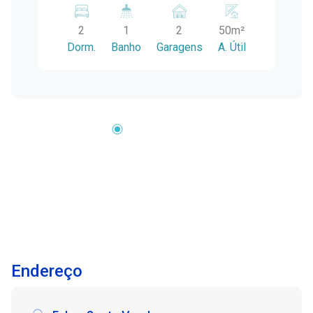
um amplo pátio para aproveitar momentos
2
1
2
50m²
especiais com a família. Características do
Dorm.
Banho
Garagens
A. Útil
Imóvel: - 2 Dormitórios: Perfeitos para
acomodar sua família com privacidade e
conforto. - Sala de Estar Aconchegante: Ideal
para relaxar ou receber visitas. - Cozinha
Funcional: Espaço prático para preparar suas
refeições. - Banheiro Social: Atende às
necessidades do dia a dia. - Vaga Coberta para
2 Carros: Proteja seus veículos com segurança
e praticidade. - Amplo Pátio: Área gramada com
árvores e espaço livre para lazer, ideal para
crianças, pets ou projetos de jardinagem.
Destaques: * Terreno 10x25,50m:
Proporcionando espaço e conforto. * Gradeado
Endereço
na Frente: Maior segurança e tranquilidade. *
Localização na Zona Norte: Próximo a escolas,
mercados e transporte público. Não perca a