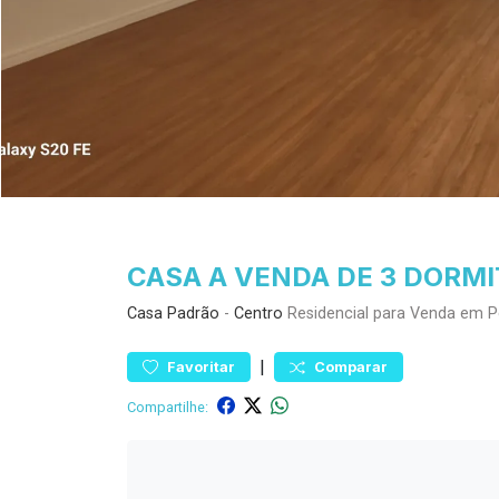
CASA A VENDA DE 3 DORMI
Casa
Padrão
-
Centro
Residencial para Venda em P
|
Favoritar
Comparar
Compartilhe: