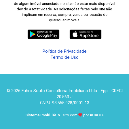
de algum imóvel anunciado no site não estar mais disponível
devido à rotatividade. As solicitações feitas pelo site não
implicam em reserva, compra, venda ou locação de
quaisquer imóveis.
Política de Privacidade
Termo de Uso
© 2026 Fuhro Souto Consultoria Imobiliaria Ltda - Epp - CRECI
20.563 J
CNPJ: 93.555.928/0001-13
Sistema Imobiliário
Feito com
por
KUROLE