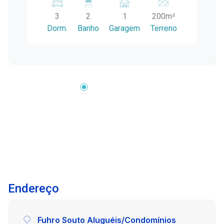
ideal! Com 200 m² de área construída, o imóvel
3
2
1
200m²
conta com: 3 dormitórios, sendo 1 suíte; Sala de
Dorm.
Banho
Garagem
Terreno
estar com lareira; Cozinha; Banheiro social; Área
frontal coberta; Corredor lateral aberto; Portão
eletrônico; Amplo salão de festas com
churrasqueira; Área de serviço; Duas salas
adicionais, ideais para escritório, consultório,
ateliê, depósito ou espaço de apoio. A planta
versátil permite diversas possibilidades de uso,
sendo perfeita para famílias que valorizam
ambientes amplos, para quem deseja mais
privacidade entre os moradores ou até mesmo
para quem pretende unir moradia e trabalho no
mesmo endereço. O grande destaque fica por
conta do espaçoso salão de festas com
Endereço
churrasqueira, ideal para reunir familiares e
amigos em momentos especiais. Uma
excelente oportunidade para quem busca
Fuhro Souto Aluguéis/Condomínios
conforto, localização privilegiada e um imóvel