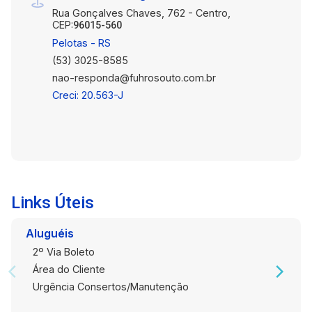
Rua Gonçalves Chaves, 762 - Centro,
com múltiplas possibilidades.
CEP:
96015-560
Pelotas - RS
(53) 3025-8585
nao-responda@fuhrosouto.com.br
Creci: 20.563-J
Links Úteis
Aluguéis
2º Via Boleto
Área do Cliente
Urgência Consertos/Manutenção