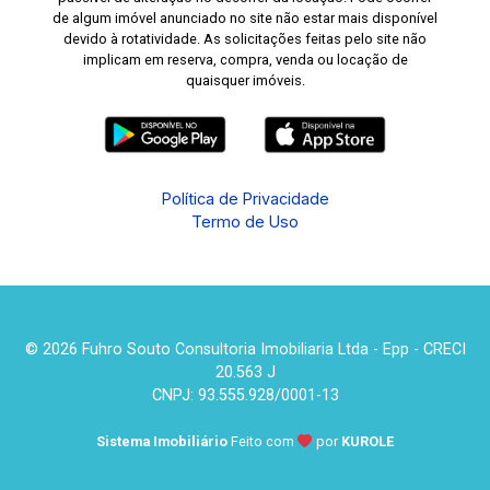
de algum imóvel anunciado no site não estar mais disponível
devido à rotatividade. As solicitações feitas pelo site não
implicam em reserva, compra, venda ou locação de
quaisquer imóveis.
Política de Privacidade
Termo de Uso
© 2026 Fuhro Souto Consultoria Imobiliaria Ltda - Epp - CRECI
20.563 J
CNPJ: 93.555.928/0001-13
Sistema Imobiliário
Feito com
por
KUROLE