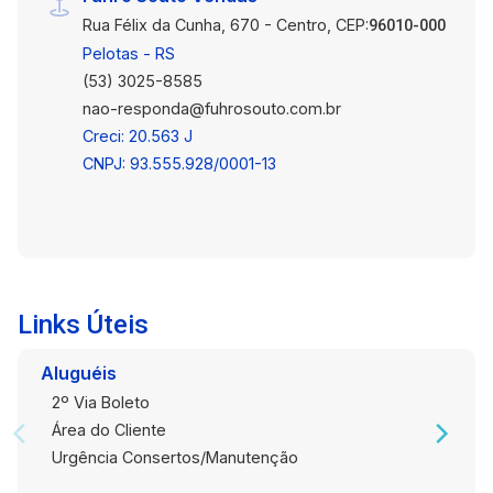
descoberta. Terraço: Além da área externa com
Rua Félix da Cunha, 670 - Centro, CEP:
churrasqueira, o sobrado também oferece um
96010-000
terraço. Esse espaço adicional pode ser
Pelotas - RS
utilizado para apreciar a vista e relaxar ao ar
(53) 3025-8585
livre. Este sobrado no Porto, Pelotas, é uma
nao-responda@fuhrosouto.com.br
excelente opção para quem busca um imóvel
Creci: 20.563 J
prático e confortável em uma localização
CNPJ: 93.555.928/0001-13
conveniente. Se deseja mais informações ou
agendar uma visita, entre em contato com o
corretor de imóveis responsável. Não perca a
oportunidade de fazer deste lugar seu novo lar.
Links Úteis
Aluguéis
2º Via Boleto
Área do Cliente
Urgência Consertos/Manutenção