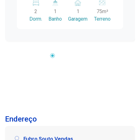
área conveniente e com várias comodidades,
2
1
1
75m²
ele oferece o conforto e a funcionalidade que
Dorm.
Banho
Garagem
Terreno
você procura. Dois Dormitórios: O sobrado
possui dois quartos, o que é ideal para casais,
famílias pequenas ou mesmo para uso
individual. Os dormitórios são espaçosos e
aconchegantes, proporcionando um ambiente
confortável para descanso. Ponto comercial: se
deseja abrir seu negócio esse imóvel também
atende essa característica, com ótima
localização. Área Externa com Churrasqueira: A
área externa do sobrado conta com uma
churrasqueira, perfeita para reunir amigos e
familiares e desfrutar de momentos agradáveis
ao ar livre. É um espaço versátil que pode ser
Endereço
usado para churrascos, confraternizações e
momentos de lazer. O pátio permite ainda o
estacionamento de veículo, de forma
Fuhro Souto Vendas