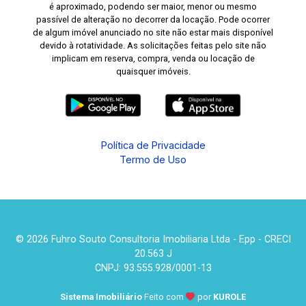
é aproximado, podendo ser maior, menor ou mesmo
passível de alteração no decorrer da locação. Pode ocorrer
de algum imóvel anunciado no site não estar mais disponível
devido à rotatividade. As solicitações feitas pelo site não
implicam em reserva, compra, venda ou locação de
quaisquer imóveis.
Política de Privacidade
Termo de Uso
© 2026 Fuhro Souto Consultoria Imobiliaria Ltda - Epp - CRECI
20.563 J
CNPJ: 93.555.928/0001-13
Sistema Imobiliário
Feito com
por
KUROLE