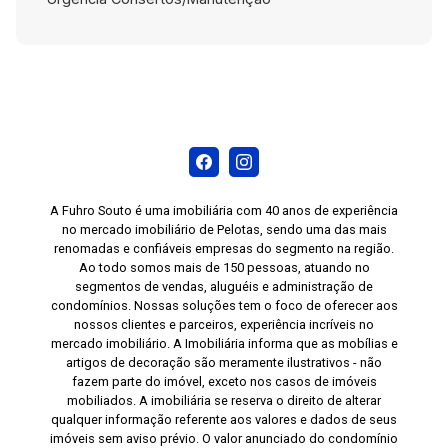
mobiliada com sofá retrátil, poltrona, rack com
painel, mesa de centro e sala de jantar completa.
Cozinha planejada com armários modulados,
despensa e ampla bancada em granito.
Dormitório com guarda-roupa de 6 portas e
excelente espaço interno. Condomínio com
portaria 24 horas, circuito interno de
monitoramento e portão eletrônico. Localização
privilegiada ao lado do Parque Dom Antônio
A Fuhro Souto é uma imobiliária com 40 anos de experiência
Zattera. Ideal para estudantes, aposentados ou
no mercado imobiliário de Pelotas, sendo uma das mais
renomadas e confiáveis empresas do segmento na região.
para quem busca praticidade no dia a dia. Obs.
Ao todo somos mais de 150 pessoas, atuando no
Se for locado sem mobília o valor é R$ 1.115,00.
segmentos de vendas, aluguéis e administração de
Agende sua visita e conheça este apartamento
condomínios. Nossas soluções tem o foco de oferecer aos
nossos clientes e parceiros, experiência incríveis no
que combina localização estratégica, conforto e
mercado imobiliário. A Imobiliária informa que as mobílias e
funcionalidade em uma das regiões mais
artigos de decoração são meramente ilustrativos - não
tradicionais de Pelotas.
fazem parte do imóvel, exceto nos casos de imóveis
mobiliados. A imobiliária se reserva o direito de alterar
qualquer informação referente aos valores e dados de seus
imóveis sem aviso prévio. O valor anunciado do condomínio