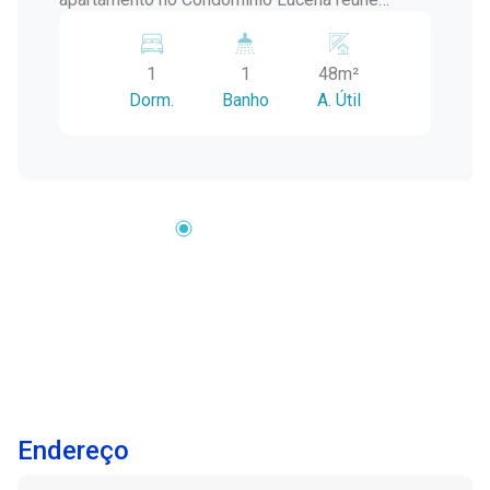
conforto, funcionalidade e uma localização
estratégica, sendo uma excelente opção para
1
1
48m²
estudantes, aposentados ou para quem busca
Dorm.
Banho
A. Útil
morar próximo aos principais serviços e
conveniências da cidade. Localização:
Localizado no Centro de Pelotas, o imóvel está
ao lado do Parque Dom Antônio Zattera,
proporcionando uma excelente opção para
caminhadas e momentos de lazer. Além disso,
encontra-se a poucos minutos do
Supermercado Nacional, do Colégio Gonzaga e
do Calçadão de Pelotas, oferecendo facilidade
de acesso a comércio, serviços, educação e
transporte. Descrição do imóvel: Com 48,30 m²
de área privativa, o apartamento possui
ambientes bem distribuídos, ótima iluminação
Endereço
natural e a praticidade de poder ser negociado
mobiliado ou sem mobília, conforme a