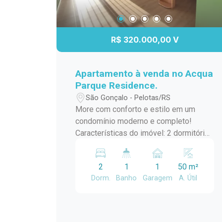
R$ 320.000,00 V
Apartamento à venda no Acqua
Parque Residence.
São Gonçalo - Pelotas/RS
More com conforto e estilo em um
condomínio moderno e completo!
Características do imóvel: 2 dormitórios
1 banheiro com box de vidro Sala
aconchegante Cozinha americana com
2
1
1
50 m²
armários Escritório (ideal para home
Dorm.
Banho
Garagem
A. Útil
office) Varanda para momentos de
relaxamento Diferenciais: Água quente
Ar-condicionado instalado Ambientes
bem distribuídos e funcionais Perfeito