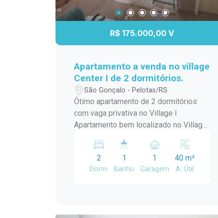
R$ 175.000,00 V
Apartamento a venda no village
Center I de 2 dormitórios.
São Gonçalo - Pelotas/RS
Ótimo apartamento de 2 dormitórios
com vaga privativa no Village I
Apartamento bem localizado no Village
I, em um ponto estratégico da região,
com fácil acesso a comércios,
2
1
1
40 m²
supermercados, escolas, serviços e
Dorm.
Banho
Garagem
A. Útil
transporte público. O imóvel conta com
2 dormitórios, ambientes bem
distribuídos e vaga de estacionamento
privativa, oferecendo praticidade e