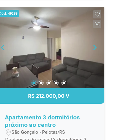
resistente à água 1 vaga de garagem
descoberta, quase em frente ao bloco
Cód.
49288
Fica tudo no imóvel Apartamento ideal
para quem valoriza qualidade nos
detalhes e ambientes bem distribuídos.
Entre em contato e agende sua visita!
R$ 212.000,00 V
Apartamento 3 dormitórios
próximo ao centro
São Gonçalo - Pelotas/RS
Destaques do imóvel 3 dormitórios ?