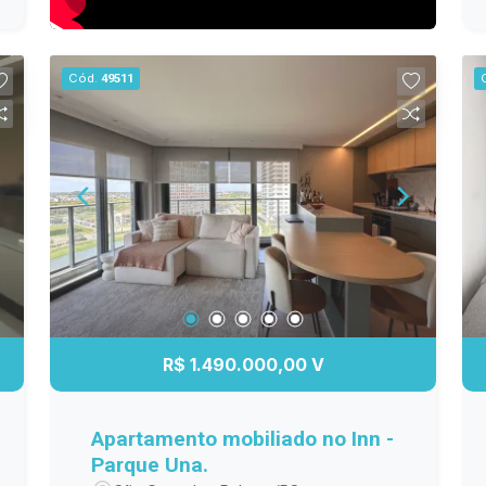
Cód.
49511
R$ 1.490.000,00 V
Apartamento mobiliado no Inn -
Parque Una.