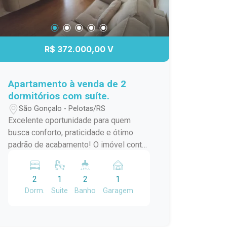
R$ 372.000,00 V
Apartamento à venda de 2
dormitórios com suíte.
São Gonçalo - Pelotas/RS
Excelente oportunidade para quem
busca conforto, praticidade e ótimo
padrão de acabamento! O imóvel conta
com: 2 dormitórios, sendo 1 suíte Sala
aconchegante, com móveis planejados
2
1
2
1
Cozinha com pia em pedra de quartzo e
Dorm.
Suite
Banho
Garagem
armários planejados Banheiro da suíte
com móveis planejados Piso na sala e
nos quartos da marca Quick-Step,