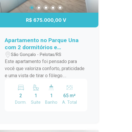
R$ 675.000,00 V
Apartamento no Parque Una
com 2 dormitórios e
churrasqueira.
São Gonçalo - Pelotas/RS
Este apartamento foi pensado para
você que valoriza conforto, praticidade
e uma vista de tirar o fôlego.
Destaques do imóvel: 2 dormitórios,
sendo 1 suíte Banheiro social
2
1
1
65 m²
Churrasqueira privativa Vista incrível
Dorm.
Suite
Banho
A. Total
Elevador Portaria Lavanderia equipada
E mais: tudo isso em um condomínio
projetado para o seu bem-estar, unindo
funcionalidade e qualidade de vida. No