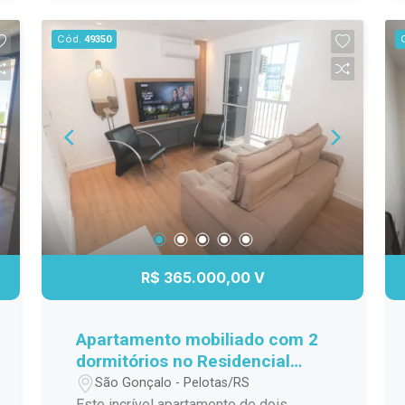
tranquilidade para você e sua família.
Ótima localização, próxima ao novo
Cód.
49350
centro da cidade! Agende sua visita e
venha conhecer seu novo lar!
R$ 365.000,00 V
Apartamento mobiliado com 2
dormitórios no Residencial
Connect JK
São Gonçalo - Pelotas/RS
Este incrível apartamento de dois