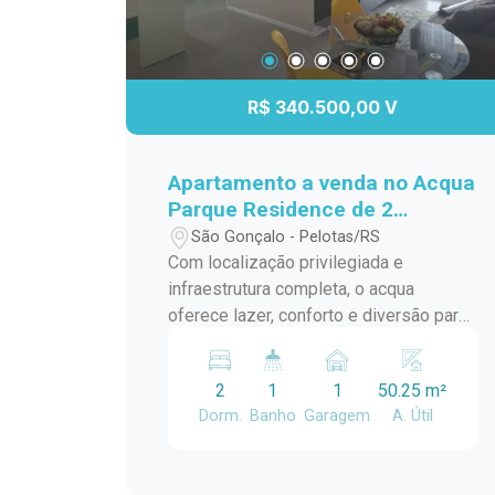
R$ 340.500,00 V
Apartamento a venda no Acqua
Parque Residence de 2
dormitórios.
São Gonçalo - Pelotas/RS
Com localização privilegiada e
infraestrutura completa, o acqua
oferece lazer, conforto e diversão para
toda a família. Apresentamos este
apartamento totalmente mobiliado,
2
1
1
50.25 m²
pronto para morar ou investir em uma
Dorm.
Banho
Garagem
A. Útil
das regiões mais valorizadas da
cidade! Características do Imóvel: 2
dormitórios 1 banheiro Cozinha