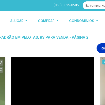
(053) 3025-8585
ALUGAR
COMPRAR
CONDOMÍNIOS
ADRÃO EM PELOTAS, RS PARA VENDA - PÁGINA 2
Re