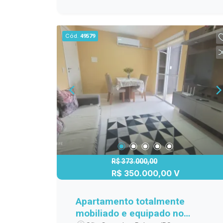
para quem busca praticidade no dia a
dia, sem abrir mão de conforto e um
espaço bem planejado. Localização: Av.
Cód.
49579
Bento Gonçalves - Acqua Parque
Residence Entre em contato para mais
informações e agende sua visita!
R$ 373.000,00
R$ 350.000,00 V
Apartamento totalmente
mobiliado e equipado no