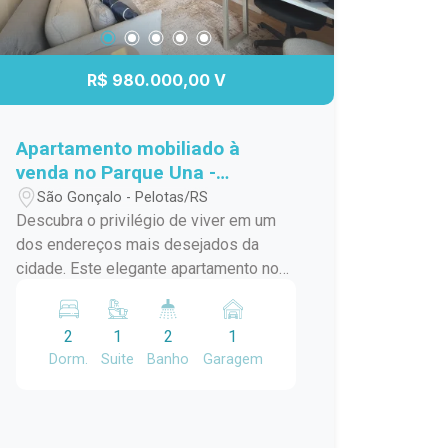
R$ 980.000,00 V
Apartamento mobiliado à
venda no Parque Una -
sofisticação e conforto em um
São Gonçalo - Pelotas/RS
só lugar.
Descubra o privilégio de viver em um
dos endereços mais desejados da
cidade. Este elegante apartamento no
Inn, Parque Una, está totalmente
mobiliado e pronto para morar, com um
2
1
2
1
projeto contemporâneo que valoriza
Dorm.
Suite
Banho
Garagem
cada detalhe de conforto, praticidade e
estilo. O imóvel conta com 1 suíte e um
espaço adicional versátil, atualmente
utilizado como segundo dormitório, que