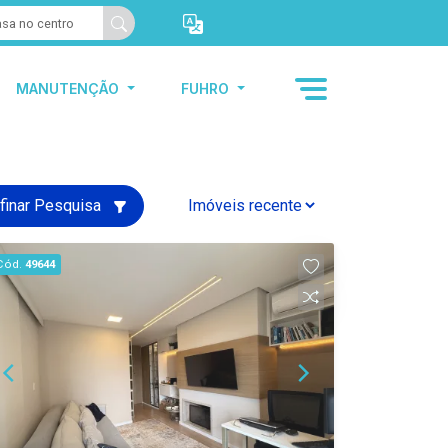
MANUTENÇÃO
FUHRO
finar Pesquisa
Cód.
49644