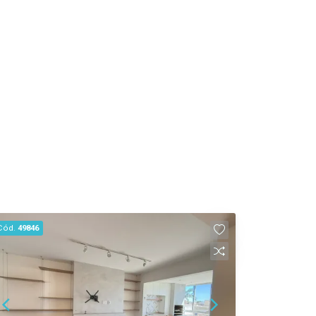
Cód.
49846