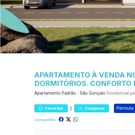
APARTAMENTO À VENDA NO
DORMITÓRIOS. CONFORTO E
Apartamento
Padrão
-
São Gonçalo
Residencial p
|
Permuta
Favoritar
Comparar
Compartilhe: