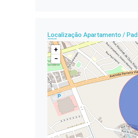
Localização Apartamento / Pad
+
−