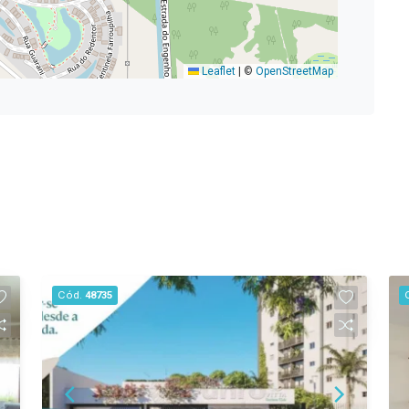
Leaflet
|
©
OpenStreetMap
Cód.
48735