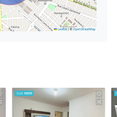
Leaflet
|
©
OpenStreetMap
Cód.
50233