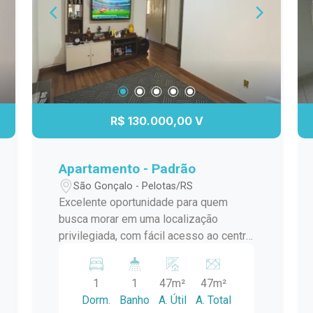
R$ 130.000,00 V
Apartamento - Padrão
São Gonçalo - Pelotas/RS
Excelente oportunidade para quem
busca morar em uma localização
privilegiada, com fácil acesso ao centro
da cidade e cercado por toda a
infraestrutura que você precisa. O
1
1
47m²
47m²
apartamento conta com 2 dormitórios,
Dorm.
Banho
A. Útil
A. Total
sendo um deles transformado para