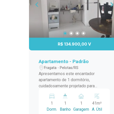
R$ 134.900,00 V
Apartamento - Padrão
Fragata - Pelotas/RS
Apresentamos este encantador
apartamento de 1 dormitório,
cuidadosamente projetado para
oferecer conforto e praticidade. Situado
em um edifício bem conservado, este
1
1
1
41m²
imóvel destaca-se pela sua localização
Dorm.
Banho
Garagem
A. Útil
privilegiada e generosos espaços