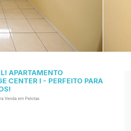
EL! APARTAMENTO
 CENTER I - PERFEITO PARA
OS!
ara Venda em Pelotas