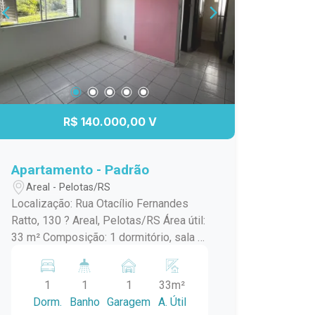
R$ 140.000,00 V
Apartamento - Padrão
Areal - Pelotas/RS
Localização: Rua Otacílio Fernandes
Ratto, 130 ? Areal, Pelotas/RS Área útil:
33 m² Composição: 1 dormitório, sala e
cozinha integradas, 1 banheiro Vaga de
garagem: 1 vaga Este apartamento é
1
1
1
33m²
ideal para quem busca praticidade,
Dorm.
Banho
Garagem
A. Útil
conforto. Além disso, a localização