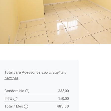
Total para Acessórios
valores sujeitos a
alteração.
Condomínio
335,00
IPTU
150,00
Total / Mês
485,00