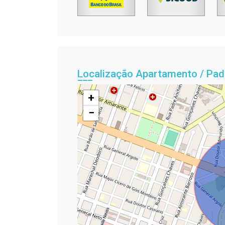
Localização Apartamento / Pad
+
−