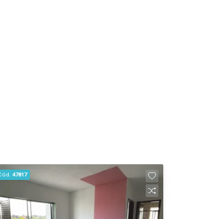
Cód.
47817