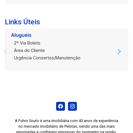
Localização privilegiada, próximo ao Parque
Una, proporcionando lazer e contato com a
natureza. Área de convivência comum bem
Links Úteis
cuidada. Segurança 24 horas para sua
tranquilidade. Este é o lar ideal para quem busca
Aluguéis
conforto, praticidade e qualidade de vida.
2º Via Boleto
Agende uma visita e venha conhecer essa
Área do Cliente
oportunidade única de morar no Condomínio
Urgência Consertos/Manutenção
Acqua Parque Residence.
A Fuhro Souto é uma imobiliária com 40 anos de experiência
no mercado imobiliário de Pelotas, sendo uma das mais
renomadas e confiáveis empresas do segmento na região.