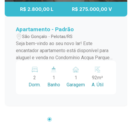
R$ 2.800,00 L
R$ 275.000,00 V
Apartamento - Padrão
São Gonçalo - Pelotas/RS
Seja bem-vindo ao seu novo lar! Este
encantador apartamento está disponível para
aluguel e venda no Condomínio Acqua Parque
Residence, localizado no tranquilo bairro São
Gonçalo, próximo ao Parque Una. Imóvel térreo,
2
1
1
92m²
sem escadas ou elevador, o acesso é direto.
Dorm.
Banho
Garagem
A. Útil
Ideal para idosos, crianças, pessoas com
mobilidade reduzida ou até para o dia a dia mais
prático (mercado, mudança, etc.). Características
do Imóvel: 2 Quartos: Amplos e arejados,
perfeitos para proporcionar conforto e
privacidade. O quarto principal, conta com cama
de casal, roupeiro planejado, painel para tv, ar