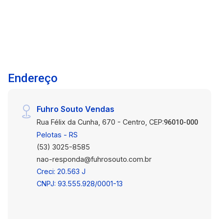
condicionado e suíte completa, com box de
vidro. O segundo quarto, tem cama de solteiro,
escrivaninha planejada, poltrona e um roupeiro
compacto. Sala de estar com sofá, painel de tv
com armários, televisão, poltrona e ar
condicionado. Ambiente decorado, conta com
Endereço
uma mesa e cadeiras. Sacada, o que favorece a
circulação de ar e entrada de luz, deixando o
ambientes mais agradável, arejado e até
Fuhro Souto Vendas
ajudando a reduzir umidade. Cozinha Sob
Rua Félix da Cunha, 670 - Centro, CEP:
Medida: Equipada com móveis planejados,
96010-000
cooktop, pia/torneira e geladeira, depurador de
Pelotas - RS
ar, micro-ondas, forno elétrico e maquina de
(53) 3025-8585
lavar, proporcionando praticidade no seu dia a
nao-responda@fuhrosouto.com.br
dia. O ambiente ainda conta com uma linda
Creci: 20.563 J
bancada e cadeiras. Iluminação Instalada: Todo
CNPJ: 93.555.928/0001-13
o apartamento conta com uma iluminação
cuidadosamente planejada para criar ambientes
aconchegantes. Vaga de garagem privativa.