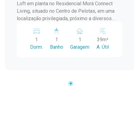
Loft em planta no Residencial Morá Connect
Living, situado no Centro de Pelotas, em uma
localização privilegiada, próximo a diversos
pontos de interesse e conveniências. Ideal para
quem busca um espaço moderno e funcional em
1
1
1
39m²
uma área central. Ambiente agradável com
Dorm.
Banho
Garagem
A. Útil
diversas lojas no saguão do prédio. Excelente
localização, facilitando o acesso a comércios,
serviços e lazer. Aproveite a oportunidade de
investir em um imóvel com alto potencial de
valorização!