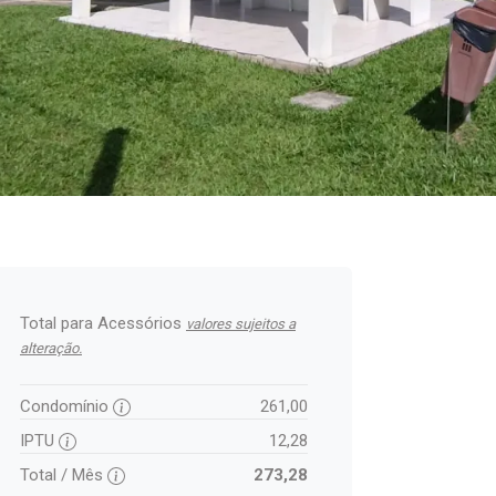
Total para Acessórios
valores sujeitos a
alteração.
Condomínio
261,00
IPTU
12,28
Total / Mês
273,28