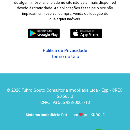
de algum imóvel anunciado no site não estar mais disponível
devido à rotatividade. As solicitações feitas pelo site não
implicam em reserva, compra, venda ou locação de
quaisquer imóveis.
Política de Privacidade
Termo de Uso
© 2026 Fuhro Souto Consultoria Imobiliaria Ltda - Epp - CRECI
20.563 J
CNPJ: 93.555.928/0001-13
Sistema Imobiliário
Feito com
por
KUROLE