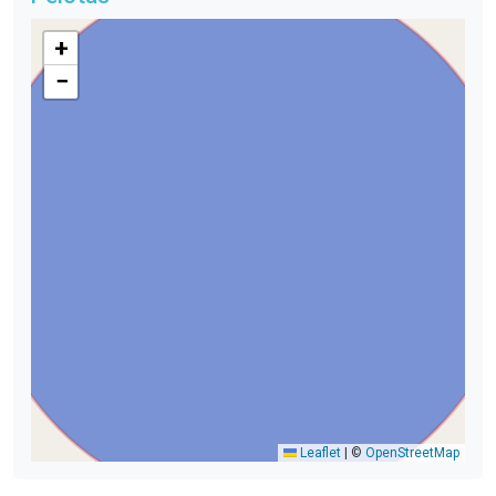
+
−
Leaflet
|
©
OpenStreetMap