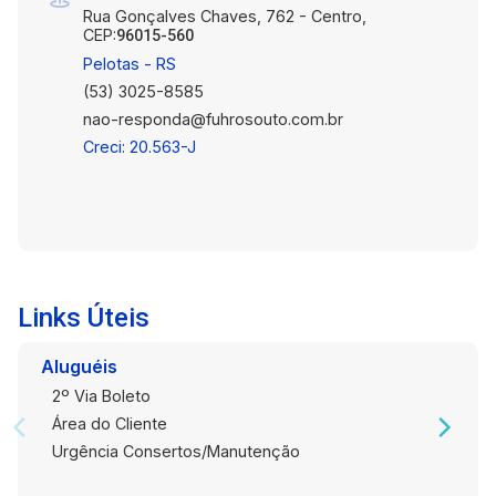
Rua Gonçalves Chaves, 762 - Centro,
CEP:
96015-560
Pelotas - RS
(53) 3025-8585
nao-responda@fuhrosouto.com.br
Creci: 20.563-J
Links Úteis
Aluguéis
2º Via Boleto
Área do Cliente
Urgência Consertos/Manutenção