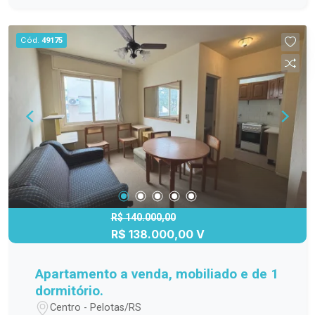
Características do imóvel: 3 dormitórios,
oferecendo conforto e privacidade Banheiro
Cód.
49175
social Sala de estar ampla e bem iluminada Sala
de jantar integrada, ideal para receber familiares
e amigos Copa funcional Cozinha Área de serviço
independente Dependência completa, com
múltiplas possibilidades de uso A localização é
um grande diferencial, estando próxima ao
calçadão, supermercados, bancos, escolas e a
todo o comércio central, facilitando a rotina e
dispensando o uso constante de veículo. Uma
excelente opção para quem busca espaço,
conforto e localização estratégica no endereço
R$ 140.000,00
R$ 138.000,00 V
certo.
Apartamento a venda, mobiliado e de 1
dormitório.
Centro - Pelotas/RS