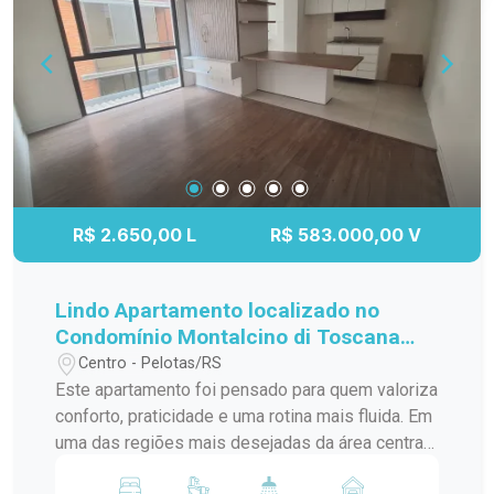
essa oportunidade!
R$ 2.650,00 L
R$ 583.000,00 V
Lindo Apartamento localizado no
Condomínio Montalcino di Toscana
centro de Pelotas
Centro - Pelotas/RS
Este apartamento foi pensado para quem valoriza
conforto, praticidade e uma rotina mais fluida. Em
uma das regiões mais desejadas da área central,
o imóvel está próximo a hospitais, clínicas,