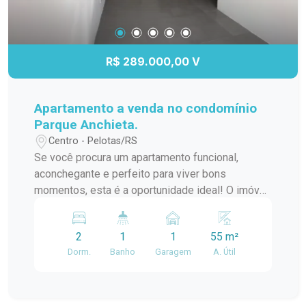
R$ 289.000,00 V
Apartamento a venda no condomínio
Parque Anchieta.
Centro - Pelotas/RS
Se você procura um apartamento funcional,
aconchegante e perfeito para viver bons
momentos, esta é a oportunidade ideal! O imóvel
conta com 2 dormitórios, proporcionando
conforto e privacidade, além de 1 banheiro e uma
2
1
1
55 m²
sala de estar integrada à cozinha, criando um
Dorm.
Banho
Garagem
A. Útil
ambiente moderno, prático e perfeito para o
convívio diário. Um dos grandes destaques é a
churrasqueira, ideal para reunir amigos e
familiares e aproveitar momentos especiais sem