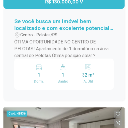
R$ 130.000,00 V
Se você busca um imóvel bem
localizado e com excelente potencial
de valorização, essa é a escolha certa!
Centro - Pelotas/RS
ÓTIMA OPORTUNIDADE NO CENTRO DE
PELOTAS! Apartamento de 1 dormitório na área
central de Pelotas Ótima posição solar ?
ambientes bem iluminados e arejados 1
dormitório Sala de estar Cozinha Banheiro
1
1
32 m²
Localização privilegiada, próximo a comércio,
Dorm.
Banho
A. Útil
mercados, farmácias, bancos, transporte público
e universidades. Excelente opção para
investidores (alta procura para locação) Ideal
para estudantes pela praticidade e mobilidade
Imóvel com grande potencial de retorno e
Cód.
49336
valorização! Entre em contato para mais
informações e agende uma visita. Não perca