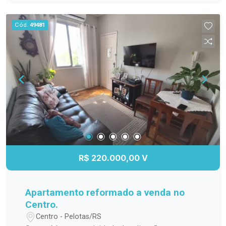
vagas de garagem 217 m² de área Planta
moderna com excelente aproveitamento dos
Cód.
49481
espaços Por estar em fase final de construção, o
imóvel traz a vantagem de ser praticamente novo,
com estrutura moderna e grande potencial de
valorização. Ideal para quem procura conforto,
espaço e um imóvel diferenciado. Entre em
contato para mais informações ou agendar uma
visita!
R$ 220.000,00 V
Apartamento reformado a venda no
Centro.
Centro - Pelotas/RS