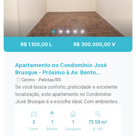
R$ 1.100,00 L
R$ 300.000,00 V
Apartamento no Condomínio José
Brusque - Próximo à Av. Bento
Gonçalves
Centro - Pelotas/RS
Se você busca conforto, praticidade e excelente
localização, este apartamento no Condomínio
José Brusque é a escolha ideal. Com ambientes
bem distribuídos, boa posição solar e
infraestrutura que facilita o dia a dia, o imóvel
3
1
1
73.59 m²
oferece qualidade de vida e comodidade em uma
Dorm.
Banho
Garagem
A. Útil
das regiões mais valorizadas da cidade.