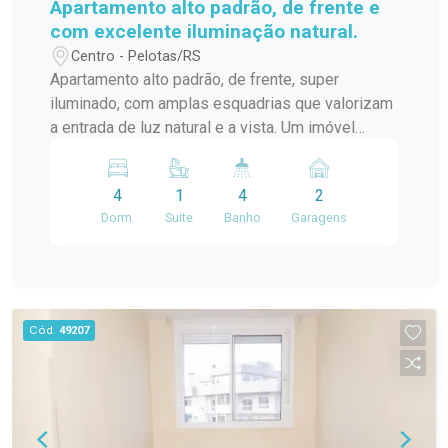
Apartamento alto padrão, de frente e
com excelente iluminação natural.
Centro - Pelotas/RS
Apartamento alto padrão, de frente, super
iluminado, com amplas esquadrias que valorizam
a entrada de luz natural e a vista. Um imóvel
exclusivo, com poucos moradores e excelente
padrão construtivo. O apartamento conta com: 4
4
1
4
2
dormitórios Lavabo Terraço de serviço Terraço
Dorm.
Suite
Banho
Garagens
social Sacada frontal A área social é um grande
destaque, com: Sala de estar com lareira,
integrada à sala de jantar Ampla parrilla, ideal para
receber amigos e familiares com conforto e
sofisticação Prédio com elevador 2 vagas de
Cód.
49207
garagem Apenas 6 apartamentos no edifício ?
mais privacidade e exclusividade Um imóvel
diferenciado para quem busca conforto,
elegância e qualidade de vida.