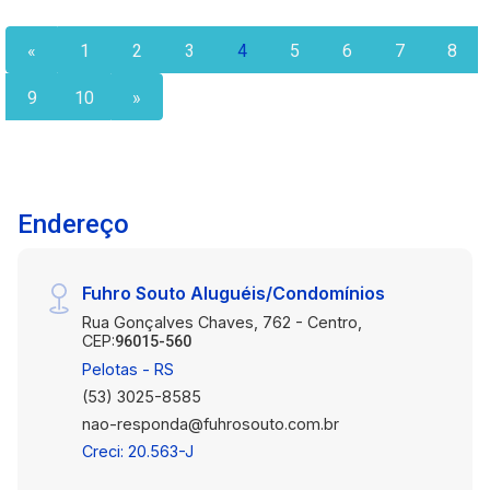
social + banheiro auxiliar Portaria e segurança 24
horas Piso de parquê/taco de madeira nas áreas
«
1
2
3
4
5
6
7
8
sociais e dormitórios Um apartamento com planta
funcional, conforto e localização estratégica ?
9
10
»
perfeito para morar ou investir. Agende já sua
visita e não perca esta oportunidade!
Endereço
Fuhro Souto Aluguéis/Condomínios
Rua Gonçalves Chaves, 762 - Centro,
CEP:
96015-560
Pelotas - RS
(53) 3025-8585
nao-responda@fuhrosouto.com.br
Creci: 20.563-J