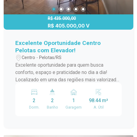
R$ 435.000,00
R$ 405.000,00 V
Excelente Oportunidade Centro
Pelotas com Elevador!
Centro - Pelotas/RS
Excelente oportunidade para quem busca
conforto, espaço e praticidade no dia a dia!
Localizado em uma das regiões mais valorizadas
da cidade, próximo a supermercado, farmácia,
lojas e toda a infraestrutura urbana que você
2
2
1
98.44 m²
precisa. Características do imóvel: 2 dormitórios
Dorm.
Banho
Garagem
A. Útil
amplos 2 banheiros Dependência completa Sala
espaçosa com 2 ambientes Totalmente
reformado (parte elétrica e hidráulica) Elevador
Excelente luminosidade natural Vaga de garagem