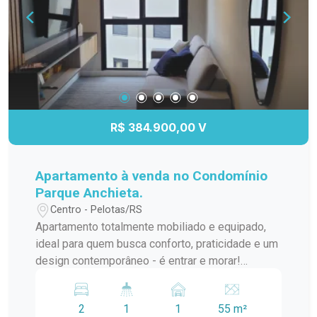
qualidade. Infraestrutura do prédio Elevador;
Portaria 24 horas; Quiosque com churrasqueira no
condomínio, ideal para momentos de lazer e
confraternização. Imóvel perfeito para quem
busca conforto, segurança, sofisticação e uma
localização estratégica. Agende sua visita e
venha conhecer pessoalmente!
R$ 384.900,00 V
Apartamento à venda no Condomínio
Parque Anchieta.
Centro - Pelotas/RS
Apartamento totalmente mobiliado e equipado,
ideal para quem busca conforto, praticidade e um
design contemporâneo - é entrar e morar!
Cozinha planejada Móveis sob medida; Bancada
em granito; Cooktop, forno elétrico, micro-ondas
2
1
1
55 m²
e geladeira; Churrasqueira interna, perfeita para