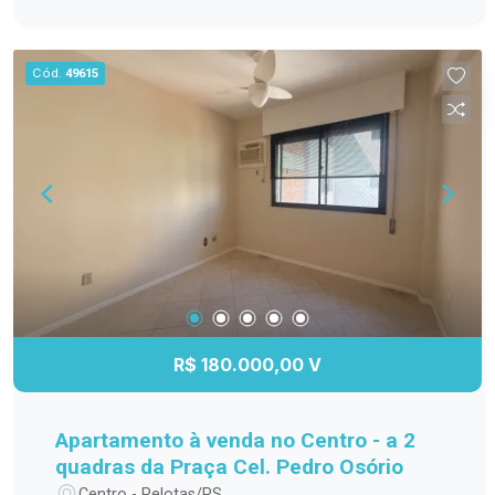
vaga de garagem privativa Portão eletrônico
Sistema de alarme Interfone Localização
privilegiada na Marechal Deodoro, no Centro, com
Cód.
49615
fácil acesso a comércios, serviços, escolas e
tudo o que você precisa no dia a dia. Um imóvel
completo, ideal para famílias que valorizam
espaço, segurança e praticidade! Entre em
contato para mais informações e agende sua
visita.
R$ 180.000,00 V
Apartamento à venda no Centro - a 2
quadras da Praça Cel. Pedro Osório
Centro - Pelotas/RS