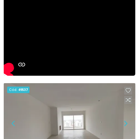
Cód.
49537