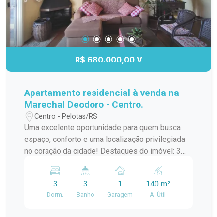
R$ 680.000,00 V
Apartamento residencial à venda na
Marechal Deodoro - Centro.
Centro - Pelotas/RS
Uma excelente oportunidade para quem busca
espaço, conforto e uma localização privilegiada
no coração da cidade! Destaques do imóvel: 3
dormitórios amplos 3 banheiros Sala de estar
com lareira Cozinha funcional Dependência de
3
3
1
140 m²
empregada Lavanderia separada Terraço, ideal
Dorm.
Banho
Garagem
A. Útil
para momentos de lazer Churrasqueira para reunir
família e amigos Ar-condicionado Diferenciais: 1