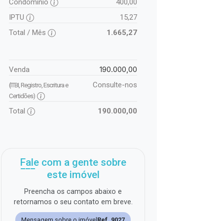
Condomínio
400,00
IPTU
15,27
Total / Mês
1.665,27
190.000,00
Venda
Consulte-nos
(ITBI, Registro, Escritura e
Certidões)
Total
190.000,00
Fale com a gente sobre
este imóvel
Preencha os campos abaixo e
retornamos o seu contato em breve.
Mensagem sobre o imóvel
Ref. 9027